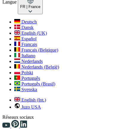
Langue
FR
| France
Deutsch
Dansk
English (UK)
Español
Français
Français (Belgique)
Italiano
Nederlands
Nederlands (België)
Polski
Português
Português (Brasil)
Svenska
English (Int.)
Juzo USA
Réseaux sociaux