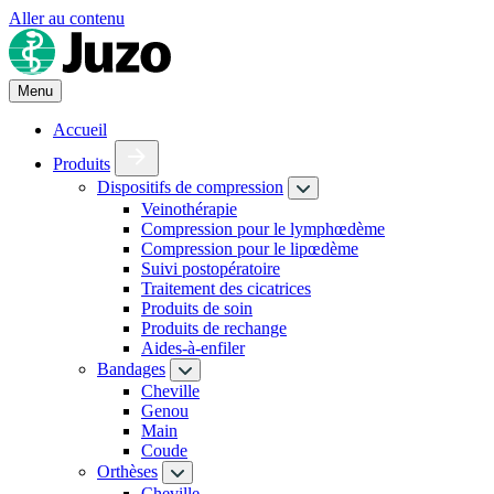
Aller au contenu
Menu
Accueil
Produits
Dispositifs de compression
Veinothérapie
Compression pour le lymphœdème
Compression pour le lipœdème
Suivi postopératoire
Traitement des cicatrices
Produits de soin
Produits de rechange
Aides-à-enfiler
Bandages
Cheville
Genou
Main
Coude
Orthèses
Cheville