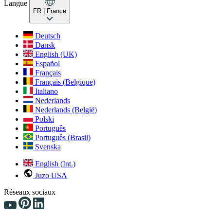
Langue
FR
| France
Deutsch
Dansk
English (UK)
Español
Français
Français (Belgique)
Italiano
Nederlands
Nederlands (België)
Polski
Português
Português (Brasil)
Svenska
English (Int.)
Juzo USA
Réseaux sociaux