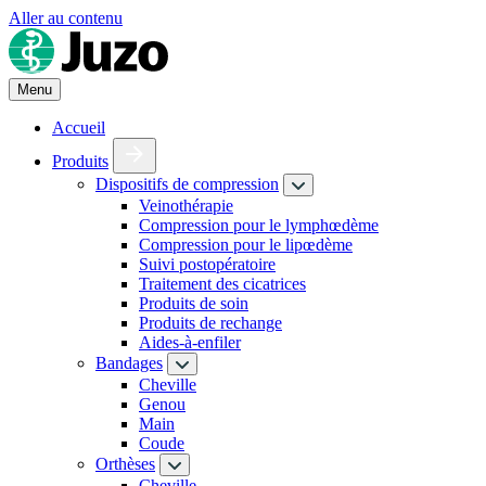
Aller au contenu
Menu
Accueil
Produits
Dispositifs de compression
Veinothérapie
Compression pour le lymphœdème
Compression pour le lipœdème
Suivi postopératoire
Traitement des cicatrices
Produits de soin
Produits de rechange
Aides-à-enfiler
Bandages
Cheville
Genou
Main
Coude
Orthèses
Cheville