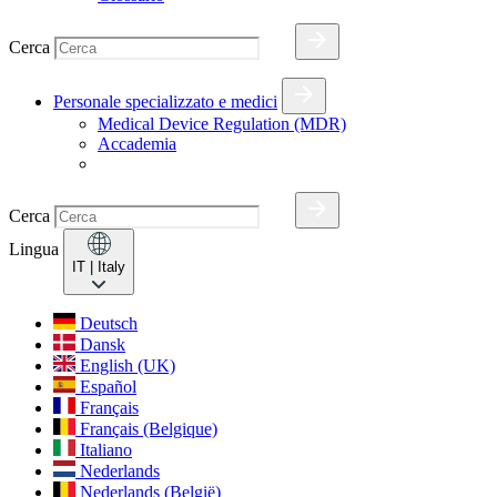
Cerca
Personale specializzato e medici
Medical Device Regulation (MDR)
Accademia
Cerca
Lingua
IT
| Italy
Deutsch
Dansk
English (UK)
Español
Français
Français (Belgique)
Italiano
Nederlands
Nederlands (België)