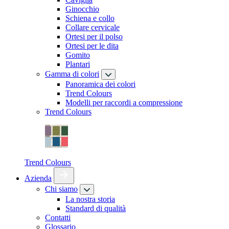
Ginocchio
Schiena e collo
Collare cervicale
Ortesi per il polso
Ortesi per le dita
Gomito
Plantari
Gamma di colori
Panoramica dei colori
Trend Colours
Modelli per raccordi a compressione
Trend Colours
Trend Colours
Azienda
Chi siamo
La nostra storia
Standard di qualità
Contatti
Glossario