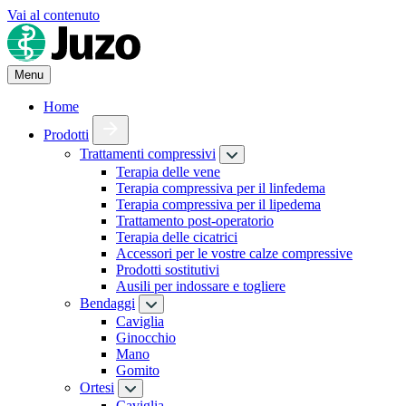
Vai al contenuto
Menu
Home
Prodotti
Trattamenti compressivi
Terapia delle vene
Terapia compressiva per il linfedema
Terapia compressiva per il lipedema
Trattamento post-operatorio
Terapia delle cicatrici
Accessori per le vostre calze compressive
Prodotti sostitutivi
Ausili per indossare e togliere
Bendaggi
Caviglia
Ginocchio
Mano
Gomito
Ortesi
Caviglia