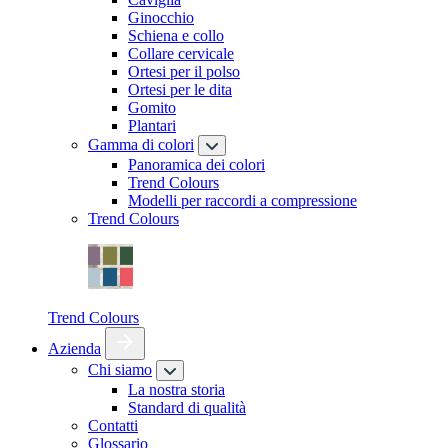
Ginocchio
Schiena e collo
Collare cervicale
Ortesi per il polso
Ortesi per le dita
Gomito
Plantari
Gamma di colori
Panoramica dei colori
Trend Colours
Modelli per raccordi a compressione
Trend Colours
Trend Colours
Azienda
Chi siamo
La nostra storia
Standard di qualità
Contatti
Glossario