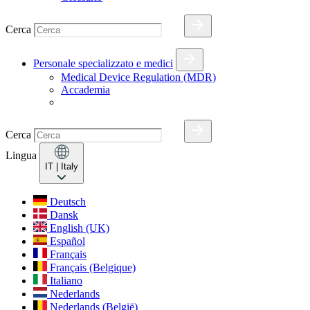
Cerca
Personale specializzato e medici
Medical Device Regulation (MDR)
Accademia
Cerca
Lingua
IT
| Italy
Deutsch
Dansk
English (UK)
Español
Français
Français (Belgique)
Italiano
Nederlands
Nederlands (België)