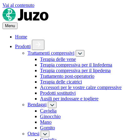
Vai al contenuto
Menu
Home
Prodotti
Trattamenti compressivi
Terapia delle vene
Terapia compressiva per il linfedema
Terapia compressiva per il lipedema
Trattamento post-operatorio
Terapia delle cicatrici
Accessori per le vostre calze compressive
Prodotti sostitutivi
Ausili per indossare e togliere
Bendaggi
Caviglia
Ginocchio
Mano
Gomito
Ortesi
Caviglia