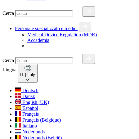
Cerca
Personale specializzato e medici
Medical Device Regulation (MDR)
Accademia
Cerca
Lingua
IT
| Italy
Deutsch
Dansk
English (UK)
Español
Français
Français (Belgique)
Italiano
Nederlands
Nederlands (België)