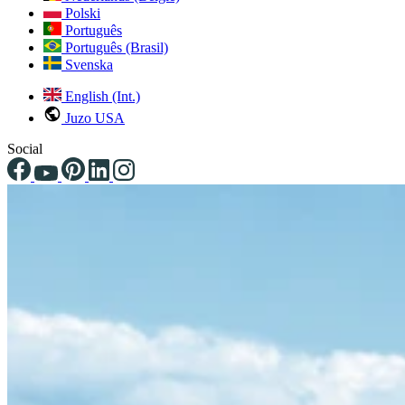
Polski
Português
Português (Brasil)
Svenska
English (Int.)
Juzo USA
Social