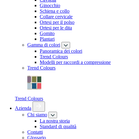
Ginocchio
Schiena e collo
Collare cervicale
Ortesi per il polso
Ortesi per le dita
Gomito
Plantari
Gamma di colori
Panoramica dei colori
Trend Colours
Modelli per raccordi a compressione
Trend Colours
Trend Colours
Azienda
Chi siamo
La nostra storia
Standard di qualità
Contatti
Glossario