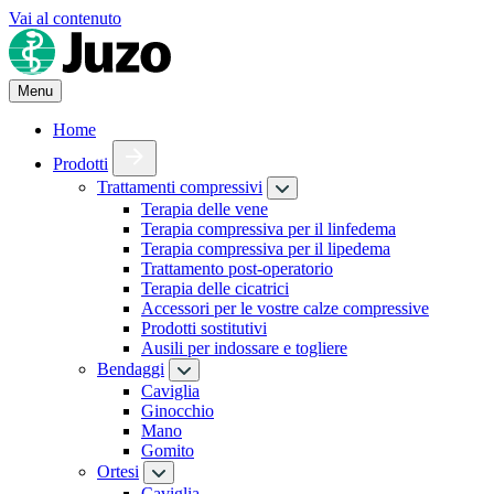
Vai al contenuto
Menu
Home
Prodotti
Trattamenti compressivi
Terapia delle vene
Terapia compressiva per il linfedema
Terapia compressiva per il lipedema
Trattamento post-operatorio
Terapia delle cicatrici
Accessori per le vostre calze compressive
Prodotti sostitutivi
Ausili per indossare e togliere
Bendaggi
Caviglia
Ginocchio
Mano
Gomito
Ortesi
Caviglia