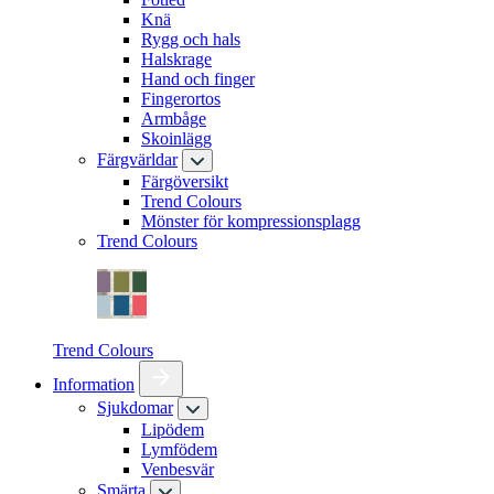
Knä
Rygg och hals
Halskrage
Hand och finger
Fingerortos
Armbåge
Skoinlägg
Färgvärldar
Färgöversikt
Trend Colours
Mönster för kompressionsplagg
Trend Colours
Trend Colours
Information
Sjukdomar
Lipödem
Lymfödem
Venbesvär
Smärta