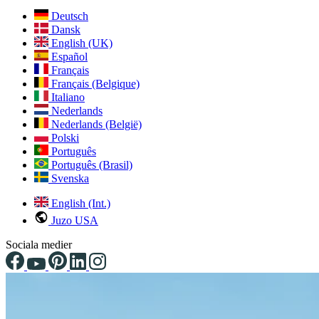
Deutsch
Dansk
English (UK)
Español
Français
Français (Belgique)
Italiano
Nederlands
Nederlands (België)
Polski
Português
Português (Brasil)
Svenska
English (Int.)
Juzo USA
Sociala medier