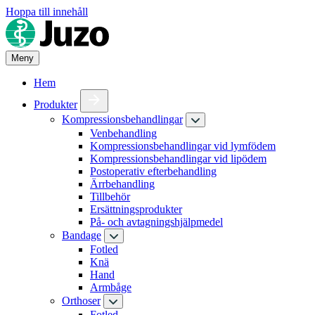
Hoppa till innehåll
Meny
Hem
Produkter
Kompressionsbehandlingar
Venbehandling
Kompressionsbehandlingar vid lymfödem
Kompressionsbehandlingar vid lipödem
Postoperativ efterbehandling
Ärrbehandling
Tillbehör
Ersättningsprodukter
På- och avtagningshjälpmedel
Bandage
Fotled
Knä
Hand
Armbåge
Orthoser
Fotled