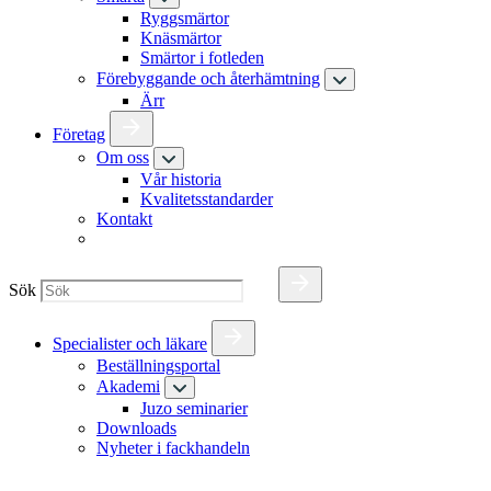
Ryggsmärtor
Knäsmärtor
Smärtor i fotleden
Förebyggande och återhämtning
Ärr
Företag
Om oss
Vår historia
Kvalitetsstandarder
Kontakt
Sök
Specialister och läkare
Beställningsportal
Akademi
Juzo seminarier
Downloads
Nyheter i fackhandeln