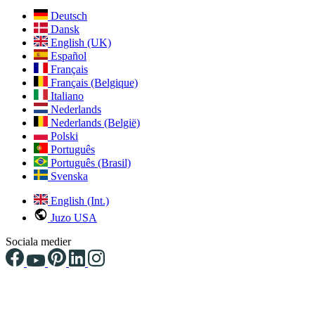
Deutsch
Dansk
English (UK)
Español
Français
Français (Belgique)
Italiano
Nederlands
Nederlands (België)
Polski
Português
Português (Brasil)
Svenska
English (Int.)
Juzo USA
Sociala medier