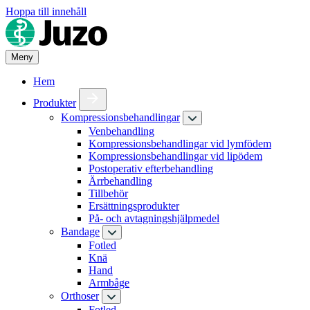
Hoppa till innehåll
Meny
Hem
Produkter
Kompressionsbehandlingar
Venbehandling
Kompressionsbehandlingar vid lymfödem
Kompressionsbehandlingar vid lipödem
Postoperativ efterbehandling
Ärrbehandling
Tillbehör
Ersättningsprodukter
På- och avtagningshjälpmedel
Bandage
Fotled
Knä
Hand
Armbåge
Orthoser
Fotled