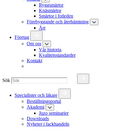
Ryggsmärtor
Knäsmärtor
Smärtor i fotleden
Förebyggande och återhämtning
Ärr
Företag
Om oss
Vår historia
Kvalitetsstandarder
Kontakt
Sök
Specialister och läkare
Beställningsportal
Akademi
Juzo seminarier
Downloads
Nyheter i fackhandeln