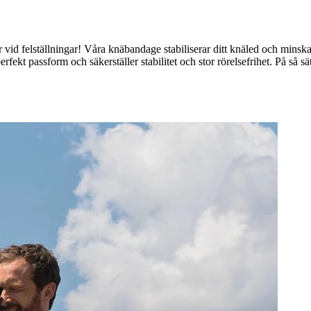
ler vid felställningar! Våra knäbandage stabiliserar ditt knäled och minsk
ekt passform och säkerställer stabilitet och stor rörelsefrihet. På så sä