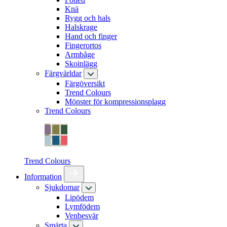
Knä
Rygg och hals
Halskrage
Hand och finger
Fingerortos
Armbåge
Skoinlägg
Färgvärldar
Färgöversikt
Trend Colours
Mönster för kompressionsplagg
Trend Colours
Trend Colours
Information
Sjukdomar
Lipödem
Lymfödem
Venbesvär
Smärta