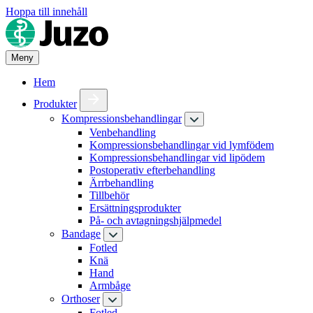
Hoppa till innehåll
Meny
Hem
Produkter
Kompressionsbehandlingar
Venbehandling
Kompressionsbehandlingar vid lymfödem
Kompressionsbehandlingar vid lipödem
Postoperativ efterbehandling
Ärrbehandling
Tillbehör
Ersättningsprodukter
På- och avtagningshjälpmedel
Bandage
Fotled
Knä
Hand
Armbåge
Orthoser
Fotled