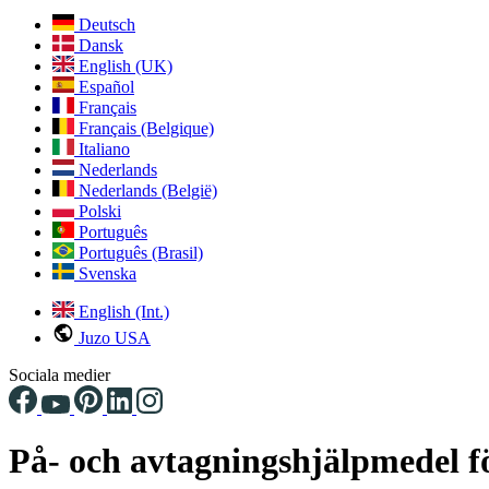
Deutsch
Dansk
English (UK)
Español
Français
Français (Belgique)
Italiano
Nederlands
Nederlands (België)
Polski
Português
Português (Brasil)
Svenska
English (Int.)
Juzo USA
Sociala medier
På- och avtagningshjälpmedel 