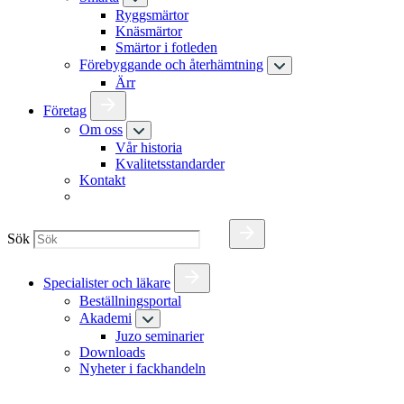
Ryggsmärtor
Knäsmärtor
Smärtor i fotleden
Förebyggande och återhämtning
Ärr
Företag
Om oss
Vår historia
Kvalitetsstandarder
Kontakt
Sök
Specialister och läkare
Beställningsportal
Akademi
Juzo seminarier
Downloads
Nyheter i fackhandeln