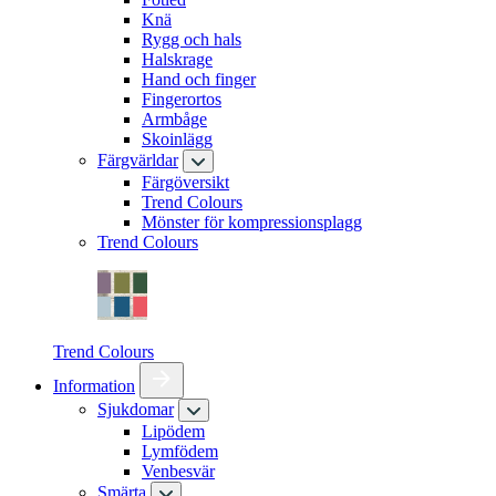
Knä
Rygg och hals
Halskrage
Hand och finger
Fingerortos
Armbåge
Skoinlägg
Färgvärldar
Färgöversikt
Trend Colours
Mönster för kompressionsplagg
Trend Colours
Trend Colours
Information
Sjukdomar
Lipödem
Lymfödem
Venbesvär
Smärta