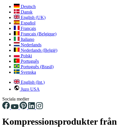
Deutsch
Dansk
English (UK)
Español
Français
Français (Belgique)
Italiano
Nederlands
Nederlands (België)
Polski
Português
Português (Brasil)
Svenska
English (Int.)
Juzo USA
Sociala medier
Kompressionsprodukter från