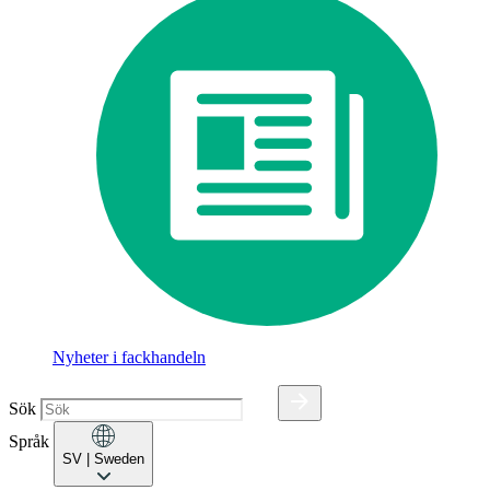
Nyheter i fackhandeln
Sök
Språk
SV
| Sweden