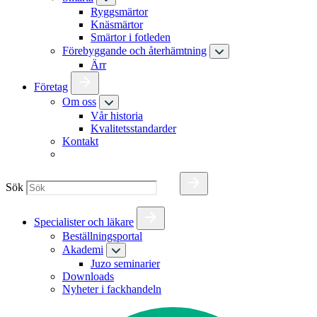
Ryggsmärtor
Knäsmärtor
Smärtor i fotleden
Förebyggande och återhämtning
Ärr
Företag
Om oss
Vår historia
Kvalitetsstandarder
Kontakt
Sök
Specialister och läkare
Beställningsportal
Akademi
Juzo seminarier
Downloads
Nyheter i fackhandeln