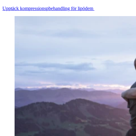
Upptäck kompressionspbehandling för lipödem