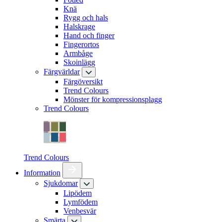
Knä
Rygg och hals
Halskrage
Hand och finger
Fingerortos
Armbåge
Skoinlägg
Färgvärldar
Färgöversikt
Trend Colours
Mönster för kompressionsplagg
Trend Colours
Trend Colours
Information
Sjukdomar
Lipödem
Lymfödem
Venbesvär
Smärta