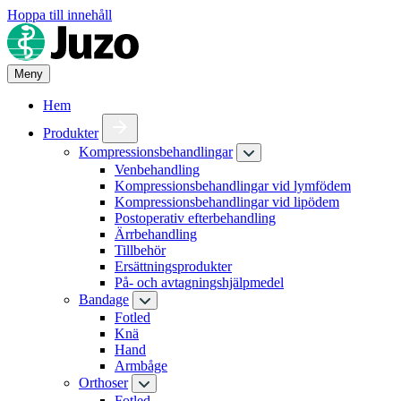
Hoppa till innehåll
Meny
Hem
Produkter
Kompressionsbehandlingar
Venbehandling
Kompressionsbehandlingar vid lymfödem
Kompressionsbehandlingar vid lipödem
Postoperativ efterbehandling
Ärrbehandling
Tillbehör
Ersättningsprodukter
På- och avtagningshjälpmedel
Bandage
Fotled
Knä
Hand
Armbåge
Orthoser
Fotled