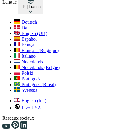
Langue
FR
| France
Deutsch
Dansk
English (UK)
Español
Français
Français (Belgique)
Italiano
Nederlands
Nederlands (België)
Polski
Português
Português (Brasil)
Svenska
English (Int.)
Juzo USA
Réseaux sociaux