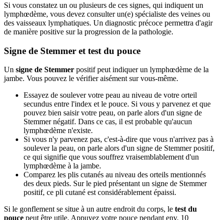
Si vous constatez un ou plusieurs de ces signes, qui indiquent un
lymphœdème, vous devez consulter un(e) spécialiste des veines ou
des vaisseaux lymphatiques. Un diagnostic précoce permettra d'agir
de manière positive sur la progression de la pathologie.
Signe de Stemmer et test du pouce
Un
signe de Stemmer
positif peut indiquer un lymphœdème de la
jambe. Vous pouvez le vérifier aisément sur vous-même.
Essayez de soulever votre peau au niveau de votre orteil
secundus entre l'index et le pouce. Si vous y parvenez et que
pouvez bien saisir votre peau, on parle alors d'un signe de
Stemmer négatif. Dans ce cas, il est probable qu'aucun
lymphœdème n'existe.
Si vous n'y parvenez pas, c'est-à-dire que vous n'arrivez pas à
soulever la peau, on parle alors d'un signe de Stemmer positif,
ce qui signifie que vous souffrez vraisemblablement d'un
lymphœdème à la jambe.
Comparez les plis cutanés au niveau des orteils mentionnés
des deux pieds. Sur le pied présentant un signe de Stemmer
positif, ce pli cutané est considérablement épaissi.
Si le gonflement se situe à un autre endroit du corps, le
test du
pouce
peut être utile. Appuyez votre pouce pendant env. 10