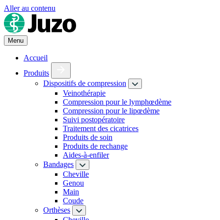
Aller au contenu
Menu
Accueil
Produits
Dispositifs de compression
Veinothérapie
Compression pour le lymphœdème
Compression pour le lipœdème
Suivi postopératoire
Traitement des cicatrices
Produits de soin
Produits de rechange
Aides-à-enfiler
Bandages
Cheville
Genou
Main
Coude
Orthèses
Cheville