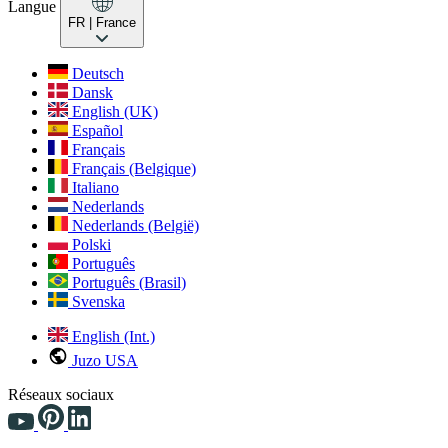
Langue
FR
| France
Deutsch
Dansk
English (UK)
Español
Français
Français (Belgique)
Italiano
Nederlands
Nederlands (België)
Polski
Português
Português (Brasil)
Svenska
English (Int.)
Juzo USA
Réseaux sociaux