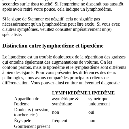
secondes sur le tissu touché! Si l'empreinte ne disparaît pas aussitôt
après avoir retiré votre pouce, cela indique un lymphœdème.
Si le signe de Stemmer est négatif, cela ne signifie pas
nécessairement qu'un lymphœdème peut être exclu. Si vous avez
d'autres symptômes, veuillez consulter impérativement un(e)
spécialiste.
Distinction entre lymphœdème et lipœdème
Le lipœdème est un trouble douloureux de la répartition des graisses
qui entraîne également des augmentations de volume. On les
confond parfois, mais le lipœdème et le lymphœdème sont différents
à bien des égards. Pour vous présenter les différences des deux
pathologies, nous avons comparé les principaux critères de
différenciation. Vous pouvez ainsi en tirer un éventuel diagnostic.
LYMPHŒDÈME
LIPŒDÈME
Apparition de
asymétrique &
symétrique
l'œdème
symétrique
uniquement
Douleurs (pression,
non
oui
toucher, etc.)
Érysipèle
fréquent
non
Gonflement présent