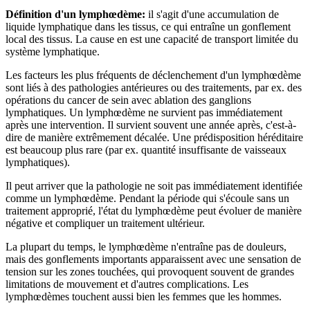
Définition d'un lymphœdème:
il s'agit d'une accumulation de
liquide lymphatique dans les tissus, ce qui entraîne un gonflement
local des tissus. La cause en est une capacité de transport limitée du
système lymphatique.
Les facteurs les plus fréquents de déclenchement d'un lymphœdème
sont liés à des pathologies antérieures ou des traitements, par ex. des
opérations du cancer de sein avec ablation des ganglions
lymphatiques. Un lymphœdème ne survient pas immédiatement
après une intervention. Il survient souvent une année après, c'est-à-
dire de manière extrêmement décalée. Une prédisposition héréditaire
est beaucoup plus rare (par ex. quantité insuffisante de vaisseaux
lymphatiques).
Il peut arriver que la pathologie ne soit pas immédiatement identifiée
comme un lymphœdème. Pendant la période qui s'écoule sans un
traitement approprié, l'état du lymphœdème peut évoluer de manière
négative et compliquer un traitement ultérieur.
La plupart du temps, le lymphœdème n'entraîne pas de douleurs,
mais des gonflements importants apparaissent avec une sensation de
tension sur les zones touchées, qui provoquent souvent de grandes
limitations de mouvement et d'autres complications. Les
lymphœdèmes touchent aussi bien les femmes que les hommes.