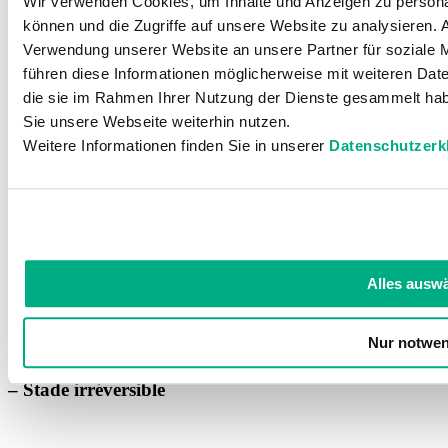
Wir verwenden Cookies, um Inhalte und Anzeigen zu personal
können und die Zugriffe auf unsere Website zu analysieren.
Verwendung unserer Website an unsere Partner für soziale 
führen diese Informationen möglicherweise mit weiteren Date
die sie im Rahmen Ihrer Nutzung der Dienste gesammelt hab
Sie unsere Webseite weiterhin nutzen.
Weitere Informationen finden Sie in unserer
Datenschutzerk
Tissus conjonctifs durcis
Alles ausw
L'œdème ne se résorbe plus en procédant à une surélévation
Il n'est presque plus possible d'exercer une pression avec le
doigt
Nur notwen
Stade III
– Stade irréversible