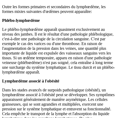
Outre les formes primaires et secondaires du lymphœdème, les
formes mixtes suivantes d'œdèmes peuvent apparaître:
Phlébo-lymphœdème
Le phlébo-lymphœdème apparaît quasiment exclusivement au
niveau des jambes. Il est le résultat d'une pathologie phlébologique,
c'est-à-dire une pathologie de la circulation sanguine. C'est par
exemple le cas des varices ou d'une thrombose. En raison de
l'augmentation de la pression dans les veines, une quantité plus
importante de liquide est expulsée des vaisseaux sanguins vers les
tissus. Si un œdème temporaire, apparu en raison d'une pathologie
veineuse (phlébœdème) n'est pas soigné, cela entraîne à long terme
une surcharge du système lymphatique. Le tissu durcit et un phlébo-
lymphœdème apparaît.
Lymphœdème associé à l'obésité
Dans les stades avancés de surpoids pathologique (obésité), un
lymphœdème associé à l'obésité peut se développer. Ses symptômes
apparaissent généralement de manière asymétrique. Les cellules
graisseuses, qui se sont agrandies et multipliées, exercent une
pression sur le système lymphatique et entravent sa fonctionnalité.
Cela empêche le transport de la lymphe et l'absorption du liquide