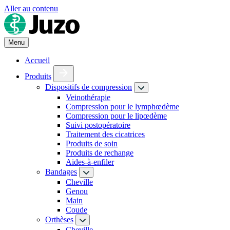
Aller au contenu
Menu
Accueil
Produits
Dispositifs de compression
Veinothérapie
Compression pour le lymphœdème
Compression pour le lipœdème
Suivi postopératoire
Traitement des cicatrices
Produits de soin
Produits de rechange
Aides-à-enfiler
Bandages
Cheville
Genou
Main
Coude
Orthèses
Cheville