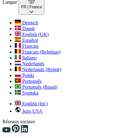
Langue
FR
| France
Deutsch
Dansk
English (UK)
Español
Français
Français (Belgique)
Italiano
Nederlands
Nederlands (België)
Polski
Português
Português (Brasil)
Svenska
English (Int.)
Juzo USA
Réseaux sociaux