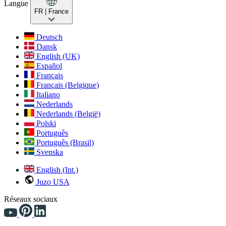
Langue
FR
| France
Deutsch
Dansk
English (UK)
Español
Français
Français (Belgique)
Italiano
Nederlands
Nederlands (België)
Polski
Português
Português (Brasil)
Svenska
English (Int.)
Juzo USA
Réseaux sociaux