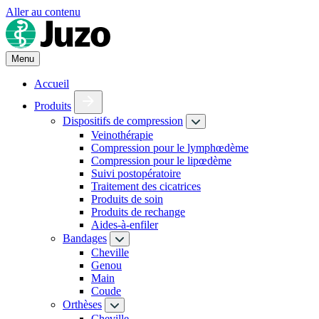
Aller au contenu
Menu
Accueil
Produits
Dispositifs de compression
Veinothérapie
Compression pour le lymphœdème
Compression pour le lipœdème
Suivi postopératoire
Traitement des cicatrices
Produits de soin
Produits de rechange
Aides-à-enfiler
Bandages
Cheville
Genou
Main
Coude
Orthèses
Cheville