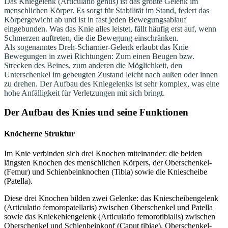
Das Kniegelenk (Articulatio genus) ist das größte Gelenk im
menschlichen Körper. Es sorgt für Stabilität im Stand, federt das
Körpergewicht ab und ist in fast jeden Bewegungsablauf
eingebunden. Was das Knie alles leistet, fällt häufig erst auf, wenn
Schmerzen auftreten, die die Bewegung einschränken.
Als sogenanntes Dreh-Scharnier-Gelenk erlaubt das Knie
Bewegungen in zwei Richtungen: Zum einen Beugen bzw.
Strecken des Beines, zum anderen die Möglichkeit, den
Unterschenkel im gebeugten Zustand leicht nach außen oder innen
zu drehen. Der Aufbau des Kniegelenks ist sehr komplex, was eine
hohe Anfälligkeit für Verletzungen mit sich bringt.
Der Aufbau des Knies und seine Funktionen
Knöcherne Struktur
Im Knie verbinden sich drei Knochen miteinander: die beiden
längsten Knochen des menschlichen Körpers, der Oberschenkel-
(Femur) und Schienbeinknochen (Tibia) sowie die Kniescheibe
(Patella).
Diese drei Knochen bilden zwei Gelenke: das Kniescheibengelenk
(Articulatio femoropatellaris) zwischen Oberschenkel und Patella
sowie das Kniekehlengelenk (Articulatio femorotibialis) zwischen
Oberschenkel und Schienbeinkopf (Caput tibiae). Oberschenkel-