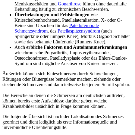
Meniskusschäden und
Gonarthrose
führen ohne dauerhafte
Behandlung häufig zu chronischen Beschwerden.
Überbelastungen und Fehlstellungen
wie
Kniescheibenhochstand, Patellalateralisation, X- oder O-
Beine sind Ursachen für das
Patellofemorale
Schmerzsyndrom
, das
Patellaspitzensyndrom
(auch
Springerknie oder Jumpers Knee), Morbus Osgood-Schlatter
sowie das bekannte Läuferknie (Runners Knee).
Auch
erbliche Faktoren und Autoimmunerkrankungen
wie chronische Polyarthritis, Lupus erythematodes,
Osteochondrosen, Patelladysplasie oder das Ehlers-Danlos-
Syndrom sind mögliche Auslöser von Knieschmerzen.
Äußerlich können sich Knieschmerzen durch Schwellungen,
Rötungen oder Blutergüsse bemerkbar machen, ziehende oder
stechende Schmerzen sind dann teilweise bei jedem Schritt spürbar.
Die Bereiche an denen die Schmerzen am deutlichsten auftreten,
können bereits erste Aufschlüsse darüber geben welche
Krankheitsbilder ursächlich in Frage kommen können.
Die folgende Übersicht ist nach der Lokalisation des Schmerzes
geordnet und dient lediglich als erste Informationsquelle und
unverbindliche Orientierungshilfe.