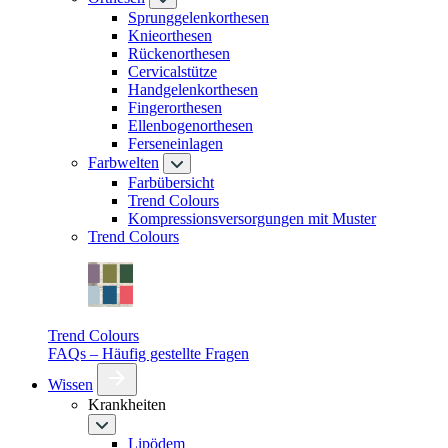
Sprunggelenkorthesen
Knieorthesen
Rückenorthesen
Cervicalstütze
Handgelenkorthesen
Fingerorthesen
Ellenbogenorthesen
Ferseneinlagen
Farbwelten
Farbübersicht
Trend Colours
Kompressionsversorgungen mit Muster
Trend Colours
Trend Colours
FAQs – Häufig gestellte Fragen
Wissen
Krankheiten
Lipödem