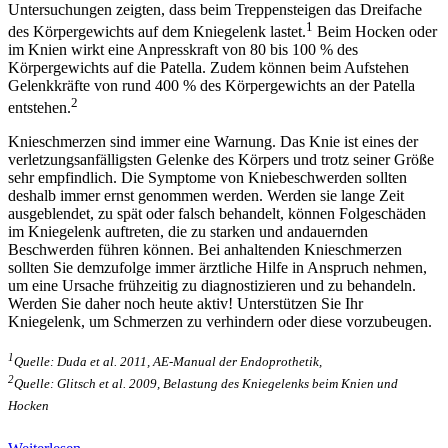
Untersuchungen zeigten, dass beim Treppensteigen das Dreifache
1
des Körpergewichts auf dem Kniegelenk lastet.
Beim Hocken oder
im Knien wirkt eine Anpresskraft von 80 bis 100 % des
Körpergewichts auf die Patella. Zudem können beim Aufstehen
Gelenkkräfte von rund 400 % des Körpergewichts an der Patella
2
entstehen.
Knieschmerzen sind immer eine Warnung. Das Knie ist eines der
verletzungsanfälligsten Gelenke des Körpers und trotz seiner Größe
sehr empfindlich. Die Symptome von Kniebeschwerden sollten
deshalb immer ernst genommen werden. Werden sie lange Zeit
ausgeblendet, zu spät oder falsch behandelt, können Folgeschäden
im Kniegelenk auftreten, die zu starken und andauernden
Beschwerden führen können. Bei anhaltenden Knieschmerzen
sollten Sie demzufolge immer ärztliche Hilfe in Anspruch nehmen,
um eine Ursache frühzeitig zu diagnostizieren und zu behandeln.
Werden Sie daher noch heute aktiv! Unterstützen Sie Ihr
Kniegelenk, um Schmerzen zu verhindern oder diese vorzubeugen.
1
Quelle: Duda et al. 2011, AE-Manual der Endoprothetik,
2
Quelle: Glitsch et al. 2009, Belastung des Kniegelenks beim Knien und
Hocken