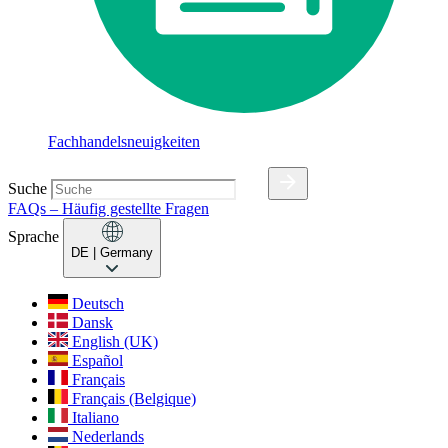
Fachhandelsneuigkeiten
Suche
FAQs – Häufig gestellte Fragen
Sprache
DE
| Germany
Deutsch
Dansk
English (UK)
Español
Français
Français (Belgique)
Italiano
Nederlands