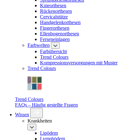
Knieorthesen
Rückenorthesen
Cervicalstütze
Handgelenkorthesen
Fingerorthesen
Ellenbogenorthesen
Ferseneinlagen
Farbwelten
Farbübersicht
Trend Colours
Kompressionsversorgungen mit Muster
Trend Colours
Trend Colours
FAQs – Häufig gestellte Fragen
Wissen
Krankheiten
Lipödem
Lymphödem