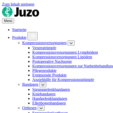
Zum Inhalt springen
Menü
Startseite
Produkte
Kompressionsversorgungen
Venenstrümpfe
Kompressionsversorgungen Lymphödem
Kompressionsversorgungen Lipödem
Postoperative Nachsorge
Kompressionsversorgungen zur Narbenbehandlun
Pflegeprodukte
Ergänzende Produkte
Anziehhilfe für Kompressionsstrümpfe
Bandagen
Sprunggelenkbandagen
Kniebandagen
Handgelenkbandagen
Ellenbogenbandagen
Orthesen
Sprunggelenkorthesen