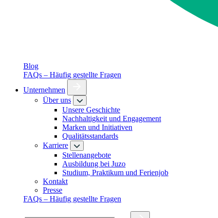
Blog
FAQs – Häufig gestellte Fragen
Unternehmen
Über uns
Unsere Geschichte
Nachhaltigkeit und Engagement
Marken und Initiativen
Qualitätsstandards
Karriere
Stellenangebote
Ausbildung bei Juzo
Studium, Praktikum und Ferienjob
Kontakt
Presse
FAQs – Häufig gestellte Fragen