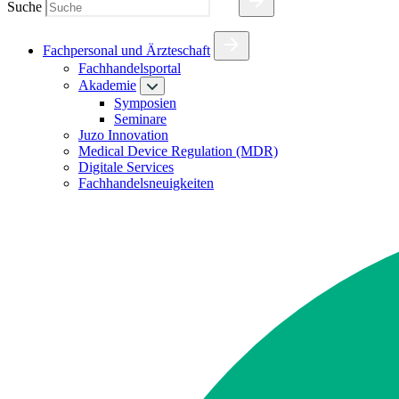
Suche
Fachpersonal und Ärzteschaft
Fachhandelsportal
Akademie
Symposien
Seminare
Juzo Innovation
Medical Device Regulation (MDR)
Digitale Services
Fachhandelsneuigkeiten