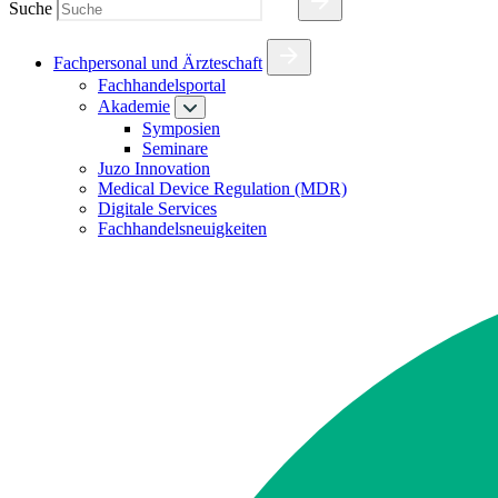
Suche
Fachpersonal und Ärzteschaft
Fachhandelsportal
Akademie
Symposien
Seminare
Juzo Innovation
Medical Device Regulation (MDR)
Digitale Services
Fachhandelsneuigkeiten