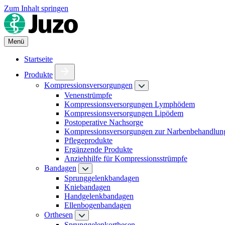
Zum Inhalt springen
Menü
Startseite
Produkte
Kompressionsversorgungen
Venenstrümpfe
Kompressionsversorgungen Lymphödem
Kompressionsversorgungen Lipödem
Postoperative Nachsorge
Kompressionsversorgungen zur Narbenbehandlun
Pflegeprodukte
Ergänzende Produkte
Anziehhilfe für Kompressionsstrümpfe
Bandagen
Sprunggelenkbandagen
Kniebandagen
Handgelenkbandagen
Ellenbogenbandagen
Orthesen
Sprunggelenkorthesen