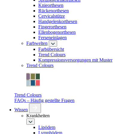
Knieorthesen
Rückenorthesen
Cervicalstütze
Handgelenkorthesen
Fingerorthesen
Ellenbogenorthesen
Ferseneinlagen
Farbwelten
Farbübersicht
Trend Colours
Kompressionsversorgungen mit Muster
Trend Colours
Trend Colours
FAQs – Häufig gestellte Fragen
Wissen
Krankheiten
Lipödem
Lymphödem