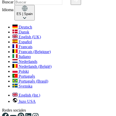
Buscar
Idioma
ES
| Spain
Deutsch
Dansk
English (UK)
Español
Français
Français (Belgique)
Italiano
Nederlands
Nederlands (België)
Polski
Português
Português (Brasil)
Svenska
English (Int.)
Juzo USA
Redes sociales