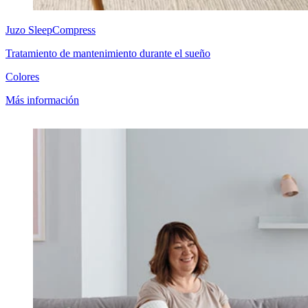
Juzo
SleepCompress
Tratamiento de mantenimiento durante el sueño
Colores
Más información