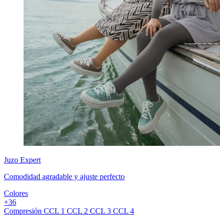
Juzo
Expert
Comodidad agradable y ajuste perfecto
Colores
+
3
6
Compresión
CCL 1
CCL 2
CCL 3
CCL 4