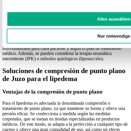
… aliviar las piernas pesadas
… hacer que la vida cotidiana y el deporte sean más agradables
Alles auswählen
Además del uso de prendas de compresión médicas de punto plano,
el autocontrol, la fisioterapia, la alimentación, el control del peso y la
Nur notwendige
terapia psicosocial son fundamentales para el éxito de un tratamiento
modular del lipedema. Estos elementos se combinan de forma
individualizada para cada paciente y según el plan de tratamiento
médico. Además, se pueden considerar la terapia neumática
intermitente (IPK) o métodos quirúrgicos (liposucción).
Soluciones de compresión de punto plano
de Juzo para el lipedema
Ventajas de la compresión de punto plano
Para el lipedema es adecuada la denominada compresión o
tratamiento de punto plano, ya que mantiene su forma y ofrece una
presión eficaz. Se confecciona a medida según las medidas
corporales, que se toman en tiendas especializadas en productos
médicos. De este modo, se adapta a la perfección a cualquier tipo de
cuerpo y ofrece una gran comodidad de uso, así como un efecto