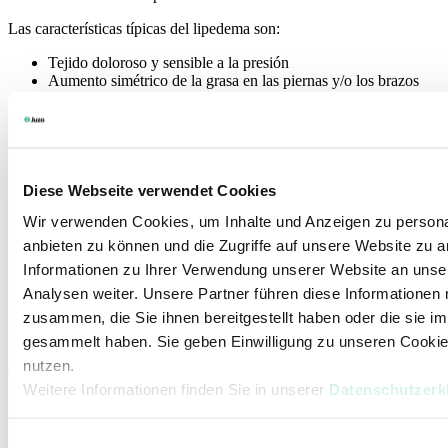
Las características típicas del lipedema son:
Tejido doloroso y sensible a la presión
Aumento simétrico de la grasa en las piernas y/o los brazos
Sensación de pesadez y tensión
Tejido subcutáneo nodular
En fases más avanzadas, puede producirse una acumulación de
grasa con formación de pliegues cutáneos que limitan
considerablemente la movilidad. Por eso es fundamental un
Diese Webseite verwendet Cookies
tratamiento precoz y personalizado, sobre todo con compresión de
Wir verwenden Cookies, um Inhalte und Anzeigen zu personal
punto plano para el lipedema.
anbieten zu können und die Zugriffe auf unsere Website zu 
Por eso es tan importante la compresión
Informationen zu Ihrer Verwendung unserer Website an unse
de punto plano en el lipedema
Analysen weiter. Unsere Partner führen diese Informationen
zusammen, die Sie ihnen bereitgestellt haben oder die sie 
Las prendas de compresión médicas de punto plano son la base del
gesammelt haben. Sie geben Einwilligung zu unseren Cookie
tratamiento conservador del lipedema, tal y como establecen las
nutzen.
directrices médicas. Gracias a su presión definida, ayudan a…
Weitere Informationen finden Sie in unserer
Datenschutzerk
… reducir el dolor y la sensibilidad a la presión
… estabilizar el tejido y moldear la silueta de forma más armoniosa