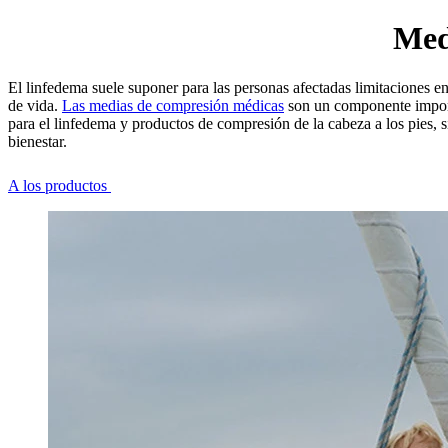
Med
El linfedema suele suponer para las personas afectadas limitaciones e
de vida.
Las medias de compresión médicas
son un componente importa
para el linfedema y productos de compresión de la cabeza a los pies,
bienestar.
A los productos