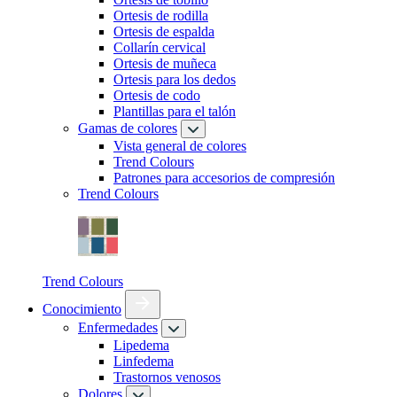
Ortesis de rodilla
Ortesis de espalda
Collarín cervical
Ortesis de muñeca
Ortesis para los dedos
Ortesis de codo
Plantillas para el talón
Gamas de colores
Vista general de colores
Trend Colours
Patrones para accesorios de compresión
Trend Colours
Trend Colours
Conocimiento
Enfermedades
Lipedema
Linfedema
Trastornos venosos
Dolores