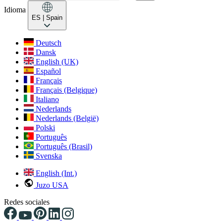
Idioma
ES
| Spain
Deutsch
Dansk
English (UK)
Español
Français
Français (Belgique)
Italiano
Nederlands
Nederlands (België)
Polski
Português
Português (Brasil)
Svenska
English (Int.)
Juzo USA
Redes sociales