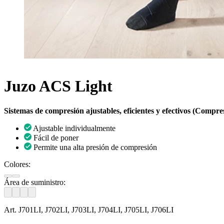
Juzo ACS Light
Sistemas de compresión ajustables, eficientes y efectivos (Comp
Ajustable individualmente
Fácil de poner
Permite una alta presión de compresión
Colores:
Área de suministro:
Art. J701LI, J702LI, J703LI, J704LI, J705LI, J706LI