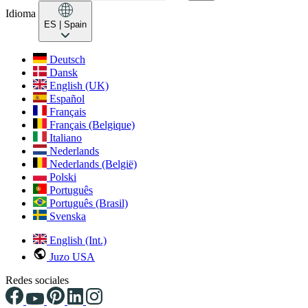
Idioma
ES
| Spain
Deutsch
Dansk
English (UK)
Español
Français
Français (Belgique)
Italiano
Nederlands
Nederlands (België)
Polski
Português
Português (Brasil)
Svenska
English (Int.)
Juzo USA
Redes sociales