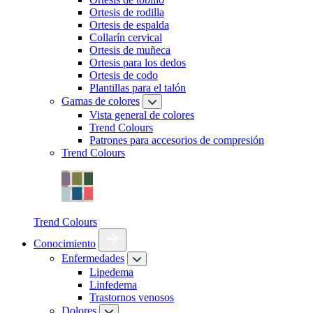
Ortesis de rodilla
Ortesis de espalda
Collarín cervical
Ortesis de muñeca
Ortesis para los dedos
Ortesis de codo
Plantillas para el talón
Gamas de colores
Vista general de colores
Trend Colours
Patrones para accesorios de compresión
Trend Colours
Trend Colours
Conocimiento
Enfermedades
Lipedema
Linfedema
Trastornos venosos
Dolores