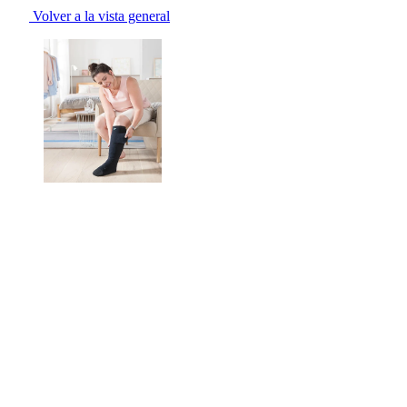
Volver a la vista general
Changing the current slide of this carousel will change the current sli