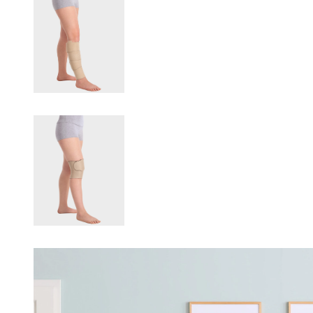
Changing this current slide of this carousel will change the current sli