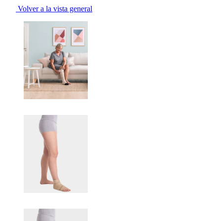
Volver a la vista general
Changing the current slide of this carousel will change the current sli