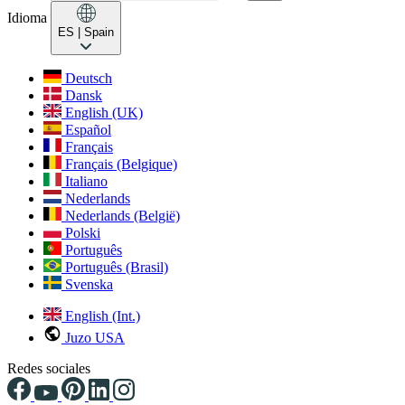
Idioma
ES
| Spain
Deutsch
Dansk
English (UK)
Español
Français
Français (Belgique)
Italiano
Nederlands
Nederlands (België)
Polski
Português
Português (Brasil)
Svenska
English (Int.)
Juzo USA
Redes sociales