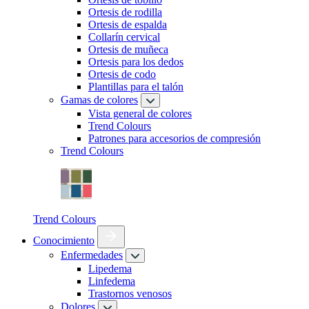
Ortesis de rodilla
Ortesis de espalda
Collarín cervical
Ortesis de muñeca
Ortesis para los dedos
Ortesis de codo
Plantillas para el talón
Gamas de colores
Vista general de colores
Trend Colours
Patrones para accesorios de compresión
Trend Colours
Trend Colours
Conocimiento
Enfermedades
Lipedema
Linfedema
Trastornos venosos
Dolores