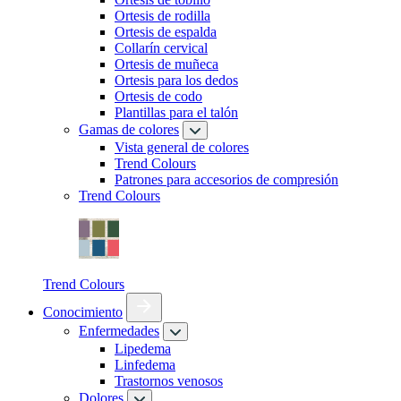
Ortesis de rodilla
Ortesis de espalda
Collarín cervical
Ortesis de muñeca
Ortesis para los dedos
Ortesis de codo
Plantillas para el talón
Gamas de colores
Vista general de colores
Trend Colours
Patrones para accesorios de compresión
Trend Colours
Trend Colours
Conocimiento
Enfermedades
Lipedema
Linfedema
Trastornos venosos
Dolores