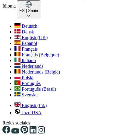
Idioma
ES
| Spain
Deutsch
Dansk
English (UK)
Español
Français
Français (Belgique)
Italiano
Nederlands
Nederlands (België)
Polski
Português
Português (Brasil)
Svenska
English (Int.)
Juzo USA
Redes sociales