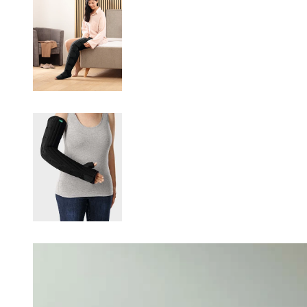
Changing this current slide of this carousel will change the current sli