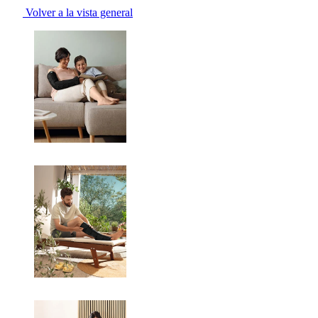
Volver a la vista general
Changing the current slide of this carousel will change the current sli