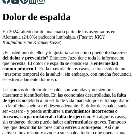
Dolor de espalda
En 2024, alrededor de una cuarta parte de los asegurados en
Alemania (24,8%) padecerá lumbalgia. (
Fuente: KKH
Kaufmännische Krankenkasse
)
¿Es usted uno de ellos y le gustaría saber cómo puede
deshacerse
del dolor
y
prevenirlo
? Entonces Juzo tiene toda la información
que necesita. El dolor de espalda se considera la
enfermedad
común número 1
. En la mayoría de los casos, se trata sólo de un
«trastorno temporal de la salud», sin embargo, con mucha frecuencia
es extremadamente doloroso.
Las
causas
del dolor de espalda son variadas y no siempre
claramente identificables. En las economías desarrolladas,
la falta
de ejercicio
debida a un estilo de vida marcado por el trabajo diario
en la oficina suele ser el desencadenante. El dolor de espalda suele
ser «casero» y puede atribuirse a
movimientos incorrectos o
bruscos
,
carga unilateral
o
falta de ejercicio
. En algunos casos,
sin embargo, detrás puede haber
enfermedades
graves. Tampoco
hay que descuidar factores como
estrés
o
sobrepeso
. Así que
actívese hoy mismo y ayude a su espalda todo lo que pueda: ¡una