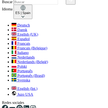
Buscar
Idioma
ES
| Spain
Deutsch
Dansk
English (UK)
Español
Français
Français (Belgique)
Italiano
Nederlands
Nederlands (België)
Polski
Português
Português (Brasil)
Svenska
English (Int.)
Juzo USA
Redes sociales