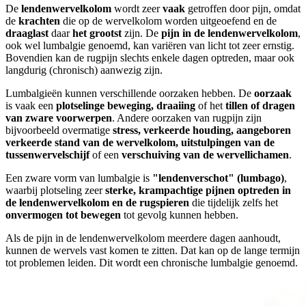
De
lendenwervelkolom
wordt zeer
vaak
getroffen door pijn, omdat
de
krachten
die op de wervelkolom worden uitgeoefend en de
draaglast
daar
het grootst
zijn. De
pijn in de lendenwervelkolom
,
ook wel lumbalgie genoemd, kan variëren van licht tot zeer ernstig.
Bovendien kan de rugpijn slechts enkele dagen optreden, maar ook
langdurig (chronisch) aanwezig zijn.
Lumbalgieën kunnen verschillende oorzaken hebben. De
oorzaak
is vaak een
plotselinge beweging, draaiing
of het
tillen of dragen
van zware voorwerpen
. Andere oorzaken van rugpijn zijn
bijvoorbeeld overmatige
stress, verkeerde houding, aangeboren
verkeerde stand van de wervelkolom, uitstulpingen van de
tussenwervelschijf
of een
verschuiving van de wervellichamen
.
Een zware vorm van lumbalgie is
"lendenverschot" (lumbago)
,
waarbij plotseling zeer
sterke, krampachtige pijnen optreden in
de lendenwervelkolom en de rugspieren
die tijdelijk zelfs het
onvermogen tot bewegen
tot gevolg kunnen hebben.
Als de pijn in de lendenwervelkolom meerdere dagen aanhoudt,
kunnen de wervels vast komen te zitten. Dat kan op de lange termijn
tot problemen leiden. Dit wordt een chronische lumbalgie genoemd.