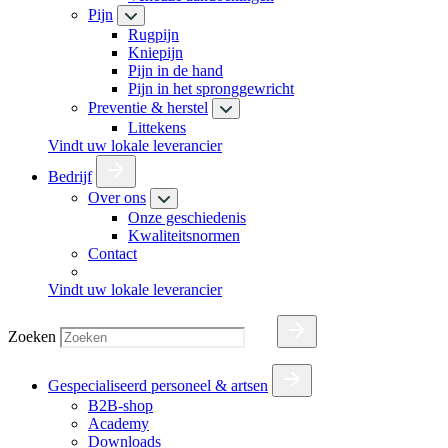
Pijn
Rugpijn
Kniepijn
Pijn in de hand
Pijn in het spronggewricht
Preventie & herstel
Littekens
Vindt uw lokale leverancier
Bedrijf
Over ons
Onze geschiedenis
Kwaliteitsnormen
Contact
Vindt uw lokale leverancier
Zoeken
Gespecialiseerd personeel & artsen
B2B-shop
Academy
Downloads