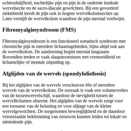
ochtendstijfheid, nachtelijke pijn en pijn in de onderste lumbale
wervelsectie en de sacro-iliacale gewrichten. Bij een gevorderd
ziektebeeld treedt de pijn ook in hogere wervelkolomsecties op.
Later verstijft de wervelkolom waardoor de pijn meestal verdwijnt.
Fibromyalgiesyndroom (FMS)
Fibromyalgiesyndroom is een functioneel somatisch syndroom met
chronische pijn in meerdere lichaamsgebieden, bijna altijd ook aan
de wervelkolom. De aandoening begint meestal langzaam.
Bovendien treden er vaak slaapstoornissen met vermoeidheid en
lichamelijke of mentale uitputting op.
Afglijden van de wervels (spondylolisthesis)
Bij het afglijden van de wervels verschuiven één of meerdere
wervels van de wervelkolom. De oorzaak is vaak een volumeverlies
van de tussenwervelschijf, waardoor de stevigheid tussen de
wervellichamen afneemt. Het afglijden van de wervels zorgt voor
een toename van de belasting en voor slijtage van de kleine
wervelgewrichten. De toegenomen beweeglijkheid en de daardoor
veroorzaakte beklemming van zenuwen kunnen leiden tot lokale en
uitstralende pijn.