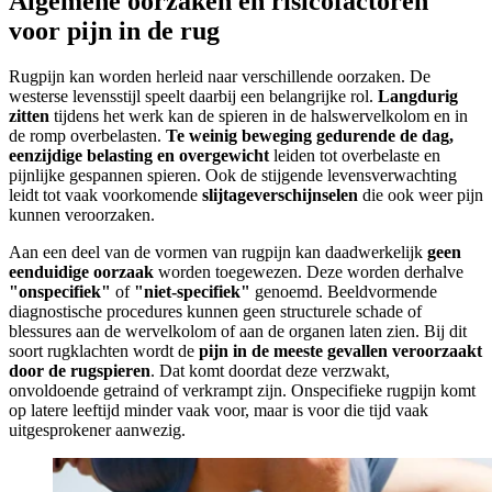
Algemene oorzaken en risicofactoren
voor pijn in de rug
Rugpijn kan worden herleid naar verschillende oorzaken. De
westerse levensstijl speelt daarbij een belangrijke rol.
Langdurig
zitten
tijdens het werk kan de spieren in de halswervelkolom en in
de romp overbelasten.
Te weinig beweging gedurende de dag,
eenzijdige belasting en overgewicht
leiden tot overbelaste en
pijnlijke gespannen spieren. Ook de stijgende levensverwachting
leidt tot vaak voorkomende
slijtageverschijnselen
die ook weer pijn
kunnen veroorzaken.
Aan een deel van de vormen van rugpijn kan daadwerkelijk
geen
eenduidige oorzaak
worden toegewezen. Deze worden derhalve
"onspecifiek"
of
"niet-specifiek"
genoemd. Beeldvormende
diagnostische procedures kunnen geen structurele schade of
blessures aan de wervelkolom of aan de organen laten zien. Bij dit
soort rugklachten wordt de
pijn in de meeste gevallen veroorzaakt
door de rugspieren
. Dat komt doordat deze verzwakt,
onvoldoende getraind of verkrampt zijn. Onspecifieke rugpijn komt
op latere leeftijd minder vaak voor, maar is voor die tijd vaak
uitgesprokener aanwezig.