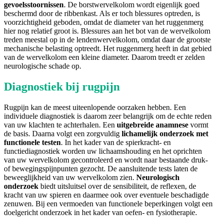
gevoelsstoornissen
. De borstwervelkolom wordt eigenlijk goed
beschermd door de ribbenkast. Als er toch blessures optreden, is
voorzichtigheid geboden, omdat de diameter van het ruggenmerg
hier nog relatief groot is. Blessures aan het bot van de wervelkolom
treden meestal op in de lendenwervelkolom, omdat daar de grootste
mechanische belasting optreedt. Het ruggenmerg heeft in dat gebied
van de wervelkolom een kleine diameter. Daarom treedt er zelden
neurologische schade op.
Diagnostiek bij rugpijn
Rugpijn kan de meest uiteenlopende oorzaken hebben. Een
individuele diagnostiek is daarom zeer belangrijk om de echte reden
van uw klachten te achterhalen. Een
uitgebreide anamnese
vormt
de basis. Daarna volgt een zorgvuldig
lichamelijk onderzoek met
functionele testen
. In het kader van de spierkracht- en
functiediagnostiek worden uw lichaamshouding en het oprichten
van uw wervelkolom gecontroleerd en wordt naar bestaande druk-
of bewegingspijnpunten gezocht. De aansluitende tests laten de
beweeglijkheid van uw wervelkolom zien.
Neurologisch
onderzoek
biedt uitsluitsel over de sensibiliteit, de reflexen, de
kracht van uw spieren en daarmee ook over eventuele beschadigde
zenuwen. Bij een vermoeden van functionele beperkingen volgt een
doelgericht onderzoek in het kader van oefen- en fysiotherapie.