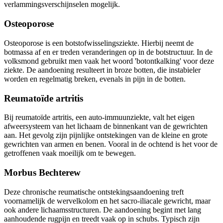
verlammingsverschijnselen mogelijk.
Osteoporose
Osteoporose is een botstofwisselingsziekte. Hierbij neemt de
botmassa af en er treden veranderingen op in de botstructuur. In de
volksmond gebruikt men vaak het woord 'botontkalking' voor deze
ziekte. De aandoening resulteert in broze botten, die instabieler
worden en regelmatig breken, evenals in pijn in de botten.
Reumatoïde artritis
Bij reumatoïde artritis, een auto-immuunziekte, valt het eigen
afweersysteem van het lichaam de binnenkant van de gewrichten
aan. Het gevolg zijn pijnlijke ontstekingen van de kleine en grote
gewrichten van armen en benen. Vooral in de ochtend is het voor de
getroffenen vaak moeilijk om te bewegen.
Morbus Bechterew
Deze chronische reumatische ontstekingsaandoening treft
voornamelijk de wervelkolom en het sacro-iliacale gewricht, maar
ook andere lichaamsstructuren. De aandoening begint met lang
aanhoudende rugpijn en treedt vaak op in schubs. Typisch zijn