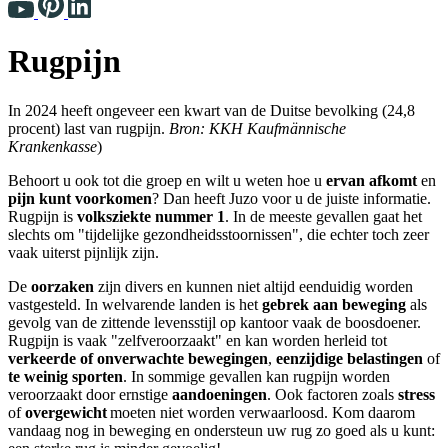
Rugpijn
In 2024 heeft ongeveer een kwart van de Duitse bevolking (24,8
procent) last van rugpijn.
Bron: KKH Kaufmännische
Krankenkasse
)
Behoort u ook tot die groep en wilt u weten hoe u
ervan afkomt
en
pijn kunt voorkomen
? Dan heeft Juzo voor u de juiste informatie.
Rugpijn is
volksziekte nummer 1
. In de meeste gevallen gaat het
slechts om "tijdelijke gezondheidsstoornissen", die echter toch zeer
vaak uiterst pijnlijk zijn.
De
oorzaken
zijn divers en kunnen niet altijd eenduidig worden
vastgesteld. In welvarende landen is het
gebrek aan beweging
als
gevolg van de zittende levensstijl op kantoor vaak de boosdoener.
Rugpijn is vaak "zelfveroorzaakt" en kan worden herleid tot
verkeerde of onverwachte bewegingen
,
eenzijdige belastingen
of
te weinig sporten
. In sommige gevallen kan rugpijn worden
veroorzaakt door ernstige
aandoeningen
. Ook factoren zoals
stress
of
overgewicht
moeten niet worden verwaarloosd. Kom daarom
vandaag nog in beweging en ondersteun uw rug zo goed als u kunt: