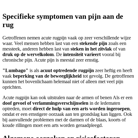
Specifieke symptomen van pijn aan de
rug
Getroffenen nemen acute rugpijn vaak op zeer verschillende wijze
waar. Veel mensen hebben last van een
stekende pijn
zoals een
messteek, anderen hebben last van
steken in het zitvlak
of van
druk op de wervelkolom
. De
intensiteit varieert
vooral bij
chronische pijn. Acute pijn is meestal zeer ernstig.
"Lumbago"
is als
acuut optredende rugpijn
zeer heftig en heeft
vaak
beperking van de beweeglijkheid
tot gevolg. De getroffenen
kunnen het bovenlichaam helemaal niet of alleen met veel pijn
oprichten.
Acute rugpijn kan ook uitstralen naar de armen of benen Als er een
doof gevoel of verlammingsverschijnselen
in de ledematen
optreden, moet
direct de hulp van een arts worden ingeroepen
,
omdat er een ernstigere oorzaak aan ten grondslag kan liggen. Ook
bij aanvullende problemen met de darmen of de blaas, koorts of
koude rillingen moet een arts worden geraadpleegd.