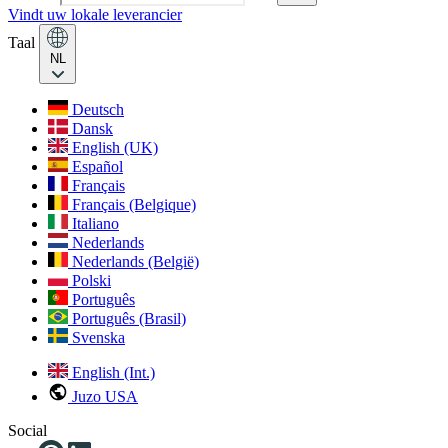
Vindt uw lokale leverancier
Taal
NL
Deutsch
Dansk
English (UK)
Español
Français
Français (Belgique)
Italiano
Nederlands
Nederlands (België)
Polski
Português
Português (Brasil)
Svenska
English (Int.)
Juzo USA
Social