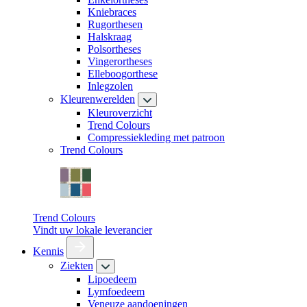
Kniebraces
Rugorthesen
Halskraag
Polsortheses
Vingerortheses
Elleboogorthese
Inlegzolen
Kleurenwerelden
Kleuroverzicht
Trend Colours
Compressiekleding met patroon
Trend Colours
Trend Colours
Vindt uw lokale leverancier
Kennis
Ziekten
Lipoedeem
Lymfoedeem
Veneuze aandoeningen