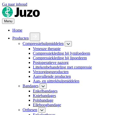
Ga naar inhoud
Menu
Home
Producten
Compressiehulpmiddelen
Veneuze therapie
Compressiekleding bij lymfoedeem
Compressiekleding bij lipoedeem
Postoperatieve nazorg
Littekenbehandeling met compressie
Verzorgingsproducten
Aanvullende producten
Aan- en uittrekhulpmiddelen
Bandages
Enkelbandages
Kniebandages
Polsbandage
Elleboogbandage
Orthesen
Enkelortheses