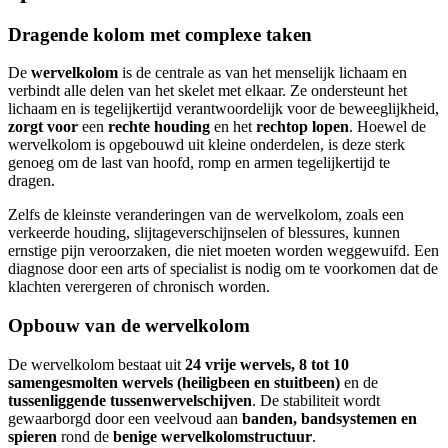
Dragende kolom met complexe taken
De
wervelkolom
is de centrale as van het menselijk lichaam en
verbindt alle delen van het skelet met elkaar. Ze ondersteunt het
lichaam en is tegelijkertijd verantwoordelijk voor de beweeglijkheid,
zorgt voor
een
rechte houding
en het
rechtop lopen
. Hoewel de
wervelkolom is opgebouwd uit kleine onderdelen, is deze sterk
genoeg om de last van hoofd, romp en armen tegelijkertijd te
dragen.
Zelfs de kleinste veranderingen van de wervelkolom, zoals een
verkeerde houding, slijtageverschijnselen of blessures, kunnen
ernstige pijn veroorzaken, die niet moeten worden weggewuifd. Een
diagnose door een arts of specialist is nodig om te voorkomen dat de
klachten verergeren of chronisch worden.
Opbouw van de wervelkolom
De wervelkolom bestaat uit
24 vrije wervels, 8 tot 10
samengesmolten wervels (heiligbeen en stuitbeen)
en de
tussenliggende tussenwervelschijven
. De stabiliteit wordt
gewaarborgd door een veelvoud aan
banden, bandsystemen en
spieren
rond de
benige wervelkolomstructuur
.