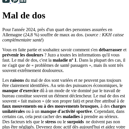
Mal de dos
Pour l'année 2024, près d'un quart des personnes assurées en
Allemagne (24,8 %) souffre de maux au dos. (
source : KKH caisse
complémentaire santé
)
Vous en faite partie et souhaitez savoir comment s'en
débarrasser
et
prévenir les douleurs
? Juzo a toutes les informations qu'il vous
faut. Le mal de dos, c'est la
maladie nº 1
. Dans la plupart des cas, il
ne s'agit que de « problèmes de santé passagers », mais ils sont très
souvent extrêmement douloureux.
Les
raisons
du mal de dos sont variées et ne peuvent pas toujours
être clairement identifiées. Au sein des puissances économiques, le
manque d'exercice
dû à un mode de vie dominé par le travail de
bureau constitue souvent un élément déclencheur. Le mal de dos est
souvent « fait maison » (de son propre fait) et peut être attribué à de
faux mouvements ou à des mouvements brusques
, à des
charges
unilatérales
ou à un
manque d'activité sportive
. Cependant, dans
certains cas, cela peut cacher des
maladies
à prendre au sérieux.
Des facteurs tels que le
stress
ou le
surpoids
ne doivent pas non
plus être négligés. Devenez donc actif dès aujourd'hui et aidez votre