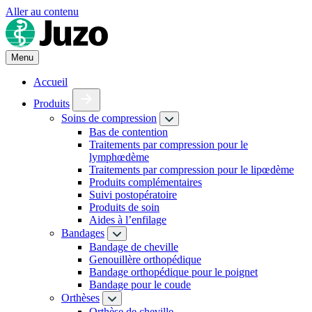
Aller au contenu
Menu
Accueil
Produits
Soins de compression
Bas de contention
Traitements par compression pour le
lymphœdème
Traitements par compression pour le lipœdème
Produits complémentaires
Suivi postopératoire
Produits de soin
Aides à l’enfilage
Bandages
Bandage de cheville
Genouillère orthopédique
Bandage orthopédique pour le poignet
Bandage pour le coude
Orthèses
Orthèse de cheville