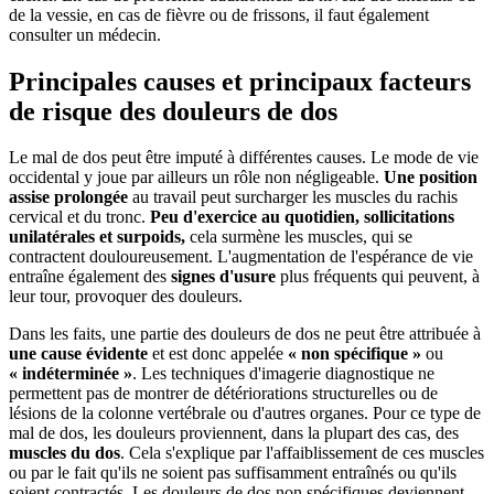
de la vessie, en cas de fièvre ou de frissons, il faut également
consulter un médecin.
Principales causes et principaux facteurs
de risque des douleurs de dos
Le mal de dos peut être imputé à différentes causes. Le mode de vie
occidental y joue par ailleurs un rôle non négligeable.
Une position
assise prolongée
au travail peut surcharger les muscles du rachis
cervical et du tronc.
Peu d'exercice au quotidien, sollicitations
unilatérales et surpoids,
cela surmène les muscles, qui se
contractent douloureusement. L'augmentation de l'espérance de vie
entraîne également des
signes d'usure
plus fréquents qui peuvent, à
leur tour, provoquer des douleurs.
Dans les faits, une partie des douleurs de dos ne peut être attribuée à
une cause évidente
et est donc appelée
« non spécifique »
ou
« indéterminée »
. Les techniques d'imagerie diagnostique ne
permettent pas de montrer de détériorations structurelles ou de
lésions de la colonne vertébrale ou d'autres organes. Pour ce type de
mal de dos, les douleurs proviennent, dans la plupart des cas, des
muscles du dos
. Cela s'explique par l'affaiblissement de ces muscles
ou par le fait qu'ils ne soient pas suffisamment entraînés ou qu'ils
soient contractés. Les douleurs de dos non spécifiques deviennent