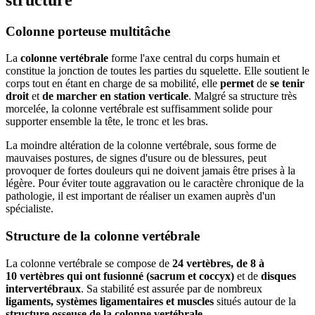
Colonne porteuse multitâche
La
colonne vertébrale
forme l'axe central du corps humain et
constitue la jonction de toutes les parties du squelette. Elle soutient le
corps tout en étant en charge de sa mobilité, elle
permet
de
se tenir
droit
et
de marcher en station verticale
. Malgré sa structure très
morcelée, la colonne vertébrale est suffisamment solide pour
supporter ensemble la tête, le tronc et les bras.
La moindre altération de la colonne vertébrale, sous forme de
mauvaises postures, de signes d'usure ou de blessures, peut
provoquer de fortes douleurs qui ne doivent jamais être prises à la
légère. Pour éviter toute aggravation ou le caractère chronique de la
pathologie, il est important de réaliser un examen auprès d'un
spécialiste.
Structure de la colonne vertébrale
La colonne vertébrale se compose de
24 vertèbres, de 8 à
10 vertèbres qui ont fusionné (sacrum et coccyx)
et de
disques
intervertébraux
. Sa stabilité est assurée par de nombreux
ligaments, systèmes ligamentaires et muscles
situés autour de la
structure osseuse de la colonne vertébrale
.