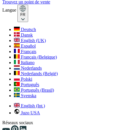
Trouvez un point de vente
Langue
FR
Deutsch
Dansk
English (UK)
Español
Français
Français (Belgique)
Italiano
Nederlands
Nederlands (België)
Polski
Português
Português (Brasil)
Svenska
English (Int.)
Juzo USA
Réseaux sociaux