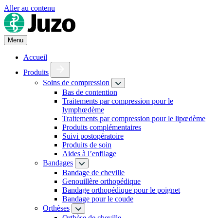
Aller au contenu
Menu
Accueil
Produits
Soins de compression
Bas de contention
Traitements par compression pour le
lymphœdème
Traitements par compression pour le lipœdème
Produits complémentaires
Suivi postopératoire
Produits de soin
Aides à l’enfilage
Bandages
Bandage de cheville
Genouillère orthopédique
Bandage orthopédique pour le poignet
Bandage pour le coude
Orthèses
Orthèse de cheville