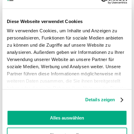
Trouvez un point de vente
Langue
FR
Diese Webseite verwendet Cookies
Deutsch
Wir verwenden Cookies, um Inhalte und Anzeigen zu
Dansk
personalisieren, Funktionen für soziale Medien anbieten
English (UK)
zu können und die Zugriffe auf unsere Website zu
Español
analysieren. Außerdem geben wir Informationen zu Ihrer
Français
Français (Belgique)
Verwendung unserer Website an unsere Partner für
Italiano
soziale Medien, Werbung und Analysen weiter. Unsere
Nederlands
Partner führen diese Informationen möglicherweise mit
Nederlands (België)
weiteren Daten zusammen, die Sie ihnen bereitgestellt
Polski
Português
haben oder die sie im Rahmen Ihrer Nutzung der Dienste
Português (Brasil)
gesammelt haben. Sie geben Einwilligung zu unseren
Svenska
Details zeigen
Cookies, wenn Sie unsere Webseite weiterhin nutzen.
English (Int.)
Weitere Informationen finden Sie in
Juzo USA
unserer
Datenschutzerklärung
und
Impressum
.
Alles auswählen
Réseaux sociaux