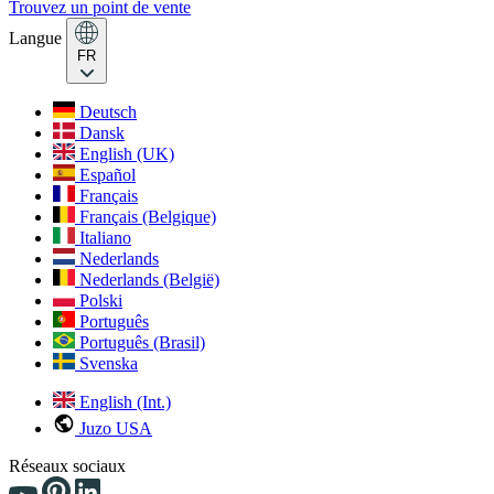
Trouvez un point de vente
Langue
FR
Deutsch
Dansk
English (UK)
Español
Français
Français (Belgique)
Italiano
Nederlands
Nederlands (België)
Polski
Português
Português (Brasil)
Svenska
English (Int.)
Juzo USA
Réseaux sociaux