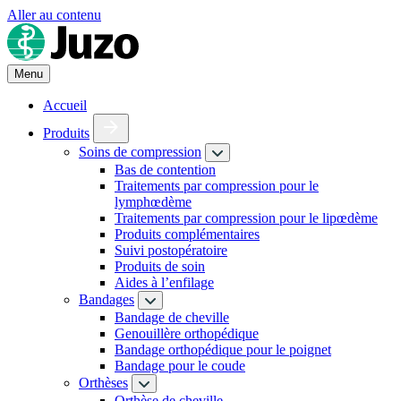
Aller au contenu
Menu
Accueil
Produits
Soins de compression
Bas de contention
Traitements par compression pour le
lymphœdème
Traitements par compression pour le lipœdème
Produits complémentaires
Suivi postopératoire
Produits de soin
Aides à l’enfilage
Bandages
Bandage de cheville
Genouillère orthopédique
Bandage orthopédique pour le poignet
Bandage pour le coude
Orthèses
Orthèse de cheville