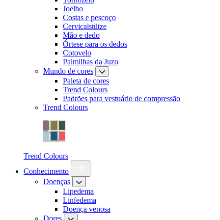
Joelho
Costas e pescoço
Cervicalstütze
Mão e dedo
Órtese para os dedos
Cotovelo
Palmilhas da Juzo
Mundo de cores
Paleta de cores
Trend Colours
Padrões para vestuário de compressão
Trend Colours
Trend Colours
Conhecimento
Doenças
Lipedema
Linfedema
Doença venosa
Dores