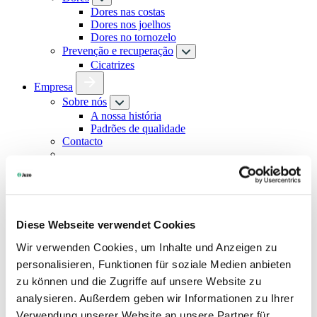
Dores nas costas
Dores nos joelhos
Dores no tornozelo
Prevenção e recuperação
Cicatrizes
Empresa
Sobre nós
A nossa história
Padrões de qualidade
Contacto
Procurar
Profissionais especializados e médicos
Diese Webseite verwendet Cookies
Academia
Wir verwenden Cookies, um Inhalte und Anzeigen zu
Medical Device Regulation (MDR)
personalisieren, Funktionen für soziale Medien anbieten
zu können und die Zugriffe auf unsere Website zu
Procurar
analysieren. Außerdem geben wir Informationen zu Ihrer
Verwendung unserer Website an unsere Partner für
Idioma