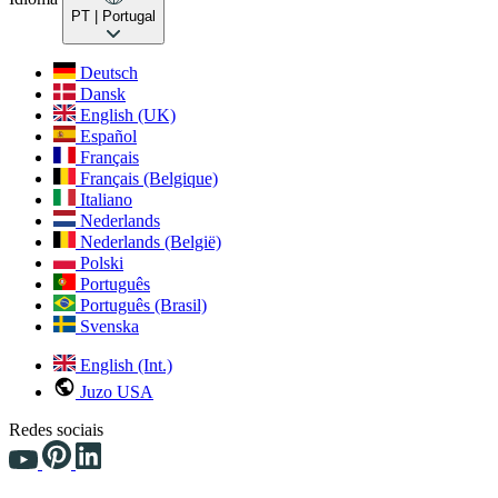
PT
| Portugal
Deutsch
Dansk
English (UK)
Español
Français
Français (Belgique)
Italiano
Nederlands
Nederlands (België)
Polski
Português
Português (Brasil)
Svenska
English (Int.)
Juzo USA
Redes sociais