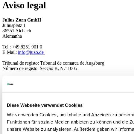
Aviso legal
Julius Zorn GmbH
Juliusplatz 1
86551 Aichach
Alemanha
Tel.: +49 8251 901 0
E-Mail:
info@juzo.de
Tribunal de registo: Tribunal de comarca de Augsburg
Número de registo: Secção B, N.º 1005
Número de identificação fiscal para o IVA, segundo o Art.º 27.º,
alínea a) da lei do IVA: DE127486729
Diese Webseite verwendet Cookies
Wir verwenden Cookies, um Inhalte und Anzeigen zu persona
Gerente
Funktionen für soziale Medien anbieten zu können und die Zug
unsere Website zu analysieren. Außerdem geben wir Informat
Annerose Zorn-West, Jürgen Gold