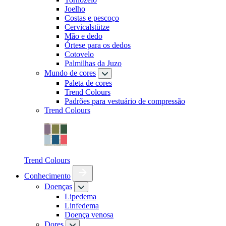
Joelho
Costas e pescoço
Cervicalstütze
Mão e dedo
Órtese para os dedos
Cotovelo
Palmilhas da Juzo
Mundo de cores
Paleta de cores
Trend Colours
Padrões para vestuário de compressão
Trend Colours
Trend Colours
Conhecimento
Doenças
Lipedema
Linfedema
Doença venosa
Dores