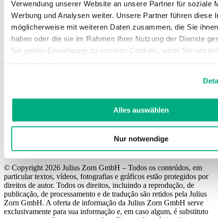
Verwendung unserer Website an unsere Partner für soziale 
Werbung und Analysen weiter. Unsere Partner führen diese 
Responsável pelo conteúdo
möglicherweise mit weiteren Daten zusammen, die Sie ihnen 
Anja Schettler, Direção de Marketing
haben oder die sie im Rahmen Ihrer Nutzung der Dienste g
Sie geben Einwilligung zu unseren Cookies, wenn Sie unser
weiterhin nutzen.
Weitere Informationen finden Sie in unserer
Datenschutzerk
Deta
Impressum
.
Não somos obrigados nem estamos disponíveis para participar num
processo de resolução de litígios perante um organismo de
arbitragem de consumo.
Alles auswählen
Nur notwendige
******************************************************
© Copyright 2026 Julius Zorn GmbH – Todos os conteúdos, em
particular textos, vídeos, fotografias e gráficos estão protegidos por
direitos de autor. Todos os direitos, incluindo a reprodução, de
publicação, de processamento e de tradução são retidos pela Julius
Zorn GmbH. A oferta de informação da Julius Zorn GmbH serve
exclusivamente para sua informação e, em caso algum, é substituto