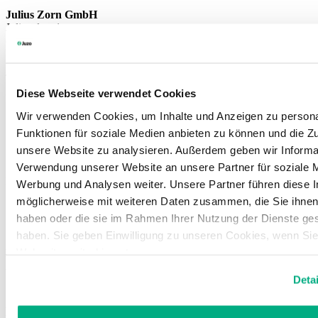
Julius Zorn GmbH
Juliusplatz 1
86551 Aichach
Deutschland
Telefon: +49 8251 901 0
E-mail:
info@juzo.de
Diese Webseite verwendet Cookies
Wir verwenden Cookies, um Inhalte und Anzeigen zu persona
Sąd rejestrowy: Amtsgericht Augsburg
Numer rejestru: Abt. B, Nr. 1005
Funktionen für soziale Medien anbieten zu können und die Zug
unsere Website zu analysieren. Außerdem geben wir Informat
Numer identyfikacyjny VAT zgodnie z § 27 a niemieckiej Ustawy o
Verwendung unserer Website an unsere Partner für soziale 
podatku VAT:DE DE127486729
Werbung und Analysen weiter. Unsere Partner führen diese 
möglicherweise mit weiteren Daten zusammen, die Sie ihnen 
haben oder die sie im Rahmen Ihrer Nutzung der Dienste g
haben. Sie geben Einwilligung zu unseren Cookies, wenn Si
Webseite weiterhin nutzen.
Dyrektor:
Annerose Zorn-West, Jürgen Gold
Weitere Informationen finden Sie in unserer
Datenschutzerk
Deta
Impressum
.
Administrator
w rozumieniu § 18 ust. 2 MStV (niemieckiej
umowy państwowej w sprawie mediów):