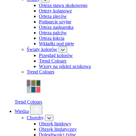
Orteza stawu skokowego
Ortezy kolanowe
Orteza pleców
Podparcie szyjne
Orteza nadgarstka
Orteza palców
Orteza łokcia
Wkładki pod piętę
Światy kolorów
Przegląd kolorów
Trend Colours
Wzory na odzież uciskową
Trend Colours
Trend Colours
Wiedza
Choroby
Obrzęk lipidowy
Obrzęk limfatyczny
Dolegliwości żylne