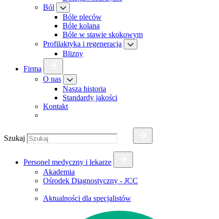
Ból
Bóle pleców
Bóle kolana
Bóle w stawie skokowym
Profilaktyka i regeneracja
Blizny
Firma
O nas
Nasza historia
Standardy jakości
Kontakt
Szukaj
Personel medyczny i lekarze
Akademia
Ośrodek Diagnostyczny - JCC
Aktualności dla specjalistów