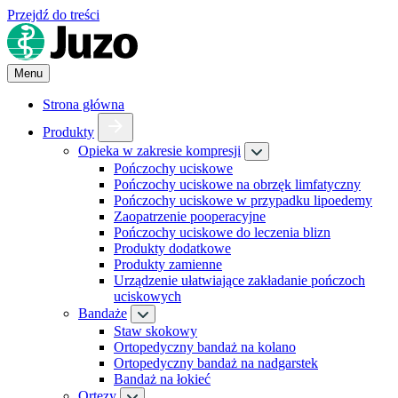
Przejdź do treści
Menu
Strona główna
Produkty
Opieka w zakresie kompresji
Pończochy uciskowe
Pończochy uciskowe na obrzęk limfatyczny
Pończochy uciskowe w przypadku lipoedemy
Zaopatrzenie pooperacyjne
Pończochy uciskowe do leczenia blizn
Produkty dodatkowe
Produkty zamienne
Urządzenie ułatwiające zakładanie pończoch
uciskowych
Bandaże
Staw skokowy
Ortopedyczny bandaż na kolano
Ortopedyczny bandaż na nadgarstek
Bandaż na łokieć
Ortezy