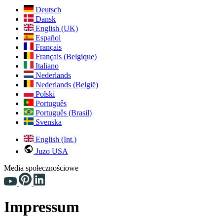
Deutsch
Dansk
English (UK)
Español
Français
Français (Belgique)
Italiano
Nederlands
Nederlands (België)
Polski
Português
Português (Brasil)
Svenska
English (Int.)
Juzo USA
Media społecznościowe
Impressum