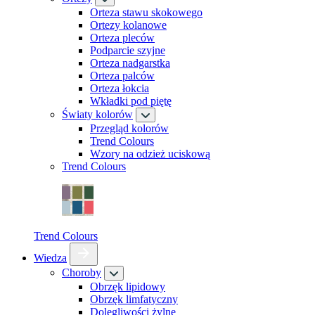
Orteza stawu skokowego
Ortezy kolanowe
Orteza pleców
Podparcie szyjne
Orteza nadgarstka
Orteza palców
Orteza łokcia
Wkładki pod piętę
Światy kolorów
Przegląd kolorów
Trend Colours
Wzory na odzież uciskową
Trend Colours
Trend Colours
Wiedza
Choroby
Obrzęk lipidowy
Obrzęk limfatyczny
Dolegliwości żylne