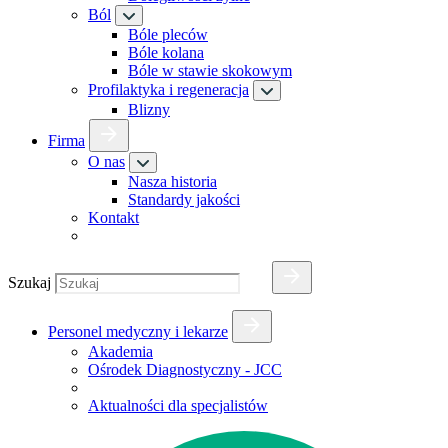
Ból
Bóle pleców
Bóle kolana
Bóle w stawie skokowym
Profilaktyka i regeneracja
Blizny
Firma
O nas
Nasza historia
Standardy jakości
Kontakt
Szukaj
Personel medyczny i lekarze
Akademia
Ośrodek Diagnostyczny - JCC
Aktualności dla specjalistów