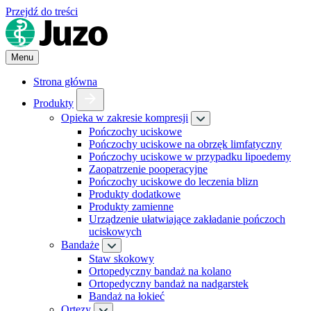
Przejdź do treści
Menu
Strona główna
Produkty
Opieka w zakresie kompresji
Pończochy uciskowe
Pończochy uciskowe na obrzęk limfatyczny
Pończochy uciskowe w przypadku lipoedemy
Zaopatrzenie pooperacyjne
Pończochy uciskowe do leczenia blizn
Produkty dodatkowe
Produkty zamienne
Urządzenie ułatwiające zakładanie pończoch
uciskowych
Bandaże
Staw skokowy
Ortopedyczny bandaż na kolano
Ortopedyczny bandaż na nadgarstek
Bandaż na łokieć
Ortezy