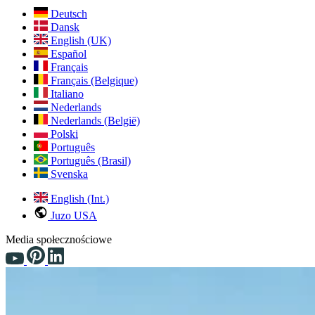
Deutsch
Dansk
English (UK)
Español
Français
Français (Belgique)
Italiano
Nederlands
Nederlands (België)
Polski
Português
Português (Brasil)
Svenska
English (Int.)
Juzo USA
Media społecznościowe