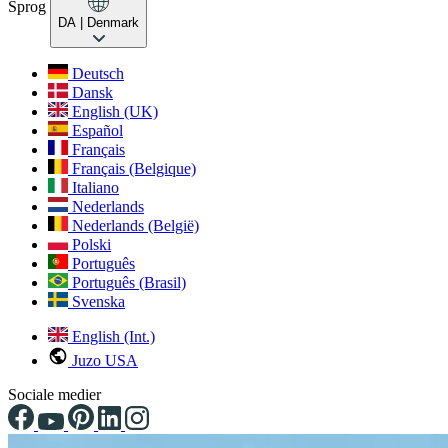
Sprog
DA
| Denmark
Deutsch
Dansk
English (UK)
Español
Français
Français (Belgique)
Italiano
Nederlands
Nederlands (België)
Polski
Português
Português (Brasil)
Svenska
English (Int.)
Juzo USA
Sociale medier