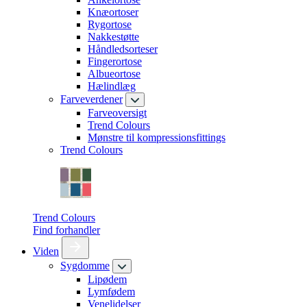
Knæortoser
Rygortose
Nakkestøtte
Håndledsorteser
Fingerortose
Albueortose
Hælindlæg
Farveverdener
Farveoversigt
Trend Colours
Mønstre til kompressionsfittings
Trend Colours
Trend Colours
Find forhandler
Viden
Sygdomme
Lipødem
Lymfødem
Venelidelser