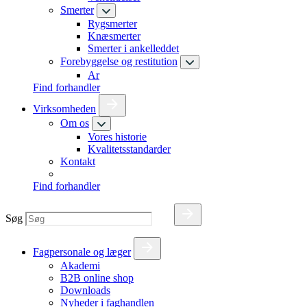
Smerter
Rygsmerter
Knæsmerter
Smerter i ankelleddet
Forebyggelse og restitution
Ar
Find forhandler
Virksomheden
Om os
Vores historie
Kvalitetsstandarder
Kontakt
Find forhandler
Søg
Fagpersonale og læger
Akademi
B2B online shop
Downloads
Nyheder i faghandlen