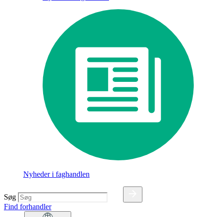
Nyheder i faghandlen
Søg
Find forhandler