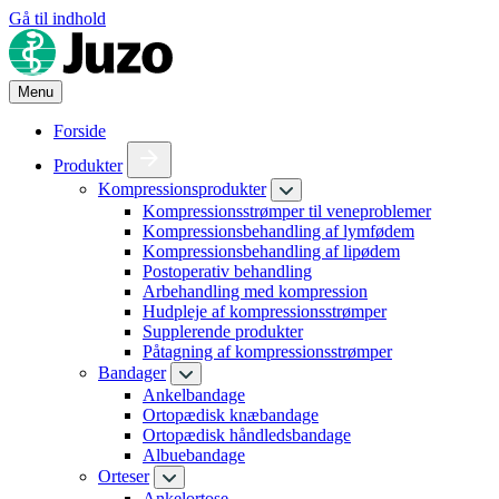
Gå til indhold
Menu
Forside
Produkter
Kompressionsprodukter
Kompressionsstrømper til veneproblemer
Kompressionsbehandling af lymfødem
Kompressionsbehandling af lipødem
Postoperativ behandling
Arbehandling med kompression
Hudpleje af kompressionsstrømper
Supplerende produkter
Påtagning af kompressionsstrømper
Bandager
Ankelbandage
Ortopædisk knæbandage
Ortopædisk håndledsbandage
Albuebandage
Orteser
Ankelortose