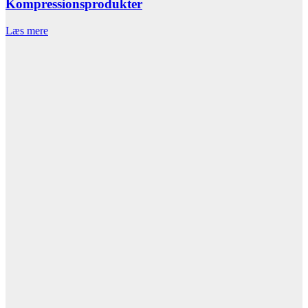
Kompressionsprodukter
Læs mere
L