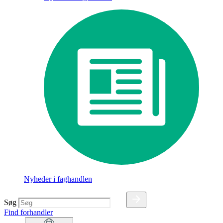
Nyheder i faghandlen
Søg
Find forhandler