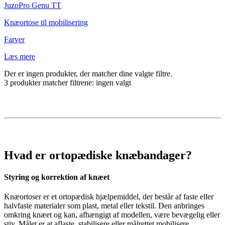
JuzoPro
Genu TT
Knæortose til mobilisering
Farver
Læs mere
Der er ingen produkter, der matcher dine valgte filtre.
3
produkter matcher filtrene:
ingen valgt
Hvad er ortopædiske knæbandager?
Styring og korrektion af knæet
Knæortoser er et ortopædisk hjælpemiddel, der består af faste eller
halvfaste materialer som plast, metal eller tekstil. Den anbringes
omkring knæet og kan, afhængigt af modellen, være bevægelig eller
stiv. Målet er at aflaste, stabilisere eller målrettet mobilisere