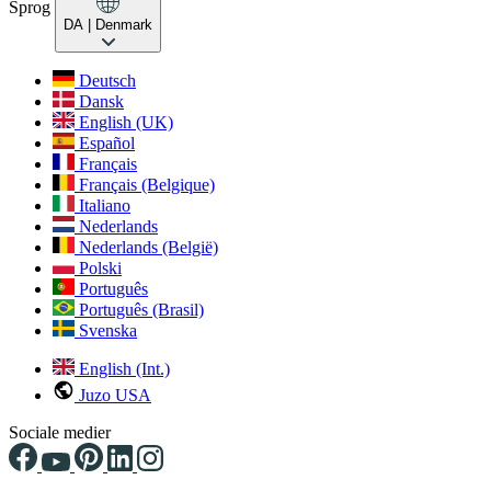
Sprog
DA
| Denmark
Deutsch
Dansk
English (UK)
Español
Français
Français (Belgique)
Italiano
Nederlands
Nederlands (België)
Polski
Português
Português (Brasil)
Svenska
English (Int.)
Juzo USA
Sociale medier