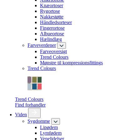
Knæortoser
Rygortose
Nakkestøtte
Håndledsorteser
Fingerortose
Albueortose
Hælindlæg
Farveverdener
Farveoversigt
Trend Colours
Mønstre til kompressionsfittings
Trend Colours
Trend Colours
Find forhandler
Viden
Sygdomme
Lipødem
Lymfødem
Venelidelser