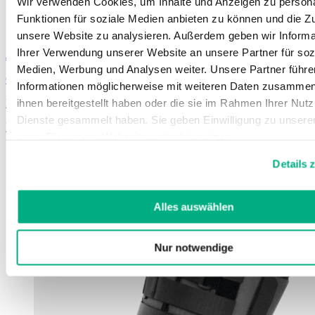
Wir verwenden Cookies, um Inhalte und Anzeigen zu persona
Funktionen für soziale Medien anbieten zu können und die Zug
unsere Website zu analysieren. Außerdem geben wir Informa
Ihrer Verwendung unserer Website an unsere Partner für soz
JuzoPro
Patella Xtec Plus
Medien, Werbung und Analysen weiter. Unsere Partner führe
Ortose til patellafureforandring
Informationen möglicherweise mit weiteren Daten zusammen,
ihnen bereitgestellt haben oder die sie im Rahmen Ihrer Nut
Farver
Dienste gesammelt haben. Sie geben Einwilligung zu unsere
Læs mere
wenn Sie unsere Webseite weiterhin nutzen.
Weitere Informationen finden Sie in unserer
Datenschutzerk
Details 
Impressum
.
Alles auswählen
Nur notwendige