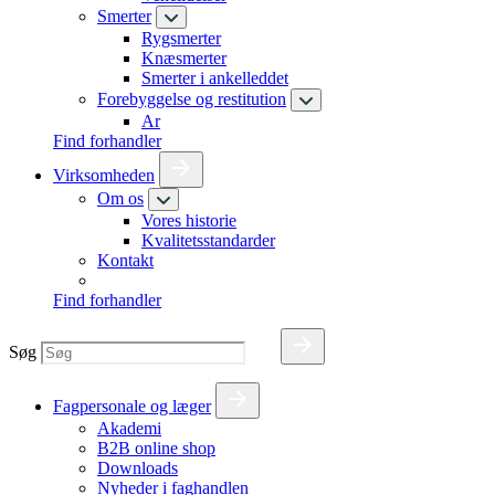
Smerter
Rygsmerter
Knæsmerter
Smerter i ankelleddet
Forebyggelse og restitution
Ar
Find forhandler
Virksomheden
Om os
Vores historie
Kvalitetsstandarder
Kontakt
Find forhandler
Søg
Fagpersonale og læger
Akademi
B2B online shop
Downloads
Nyheder i faghandlen