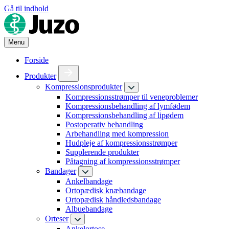
Gå til indhold
Menu
Forside
Produkter
Kompressionsprodukter
Kompressionsstrømper til veneproblemer
Kompressionsbehandling af lymfødem
Kompressionsbehandling af lipødem
Postoperativ behandling
Arbehandling med kompression
Hudpleje af kompressionsstrømper
Supplerende produkter
Påtagning af kompressionsstrømper
Bandager
Ankelbandage
Ortopædisk knæbandage
Ortopædisk håndledsbandage
Albuebandage
Orteser
Ankelortose