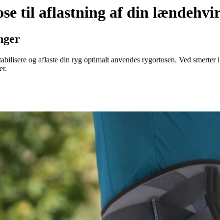
se til aflastning af din lændehvir
nger
bilisere og aflaste din ryg optimalt anvendes rygortosen. Ved smerter i 
er.