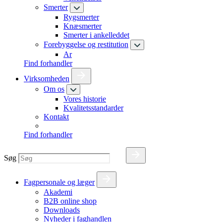
Smerter
Rygsmerter
Knæsmerter
Smerter i ankelleddet
Forebyggelse og restitution
Ar
Find forhandler
Virksomheden
Om os
Vores historie
Kvalitetsstandarder
Kontakt
Find forhandler
Søg
Fagpersonale og læger
Akademi
B2B online shop
Downloads
Nyheder i faghandlen