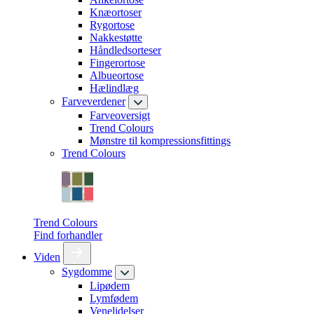
Knæortoser
Rygortose
Nakkestøtte
Håndledsorteser
Fingerortose
Albueortose
Hælindlæg
Farveverdener
Farveoversigt
Trend Colours
Mønstre til kompressionsfittings
Trend Colours
Trend Colours
Find forhandler
Viden
Sygdomme
Lipødem
Lymfødem
Venelidelser