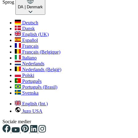
Sprog
DA
| Denmark
Deutsch
Dansk
English (UK)
Español
Français
Français (Belgique)
Italiano
Nederlands
Nederlands (België)
Polski
Português
Português (Brasil)
Svenska
English (Int.)
Juzo USA
Sociale medier