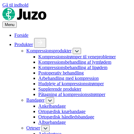
Gå til indhold
Menu
Forside
Produkter
Kompressionsprodukter
Kompressionsstrømper til veneproblemer
Kompressionsbehandling af lymfødem
Kompressionsbehandling af lipødem
Postoperativ behandling
Arbehandling med kompression
Hudpleje af kompressionsstrømper
Supplerende produkter
Påtagning af kompressionsstrømper
Bandager
Ankelbandage
Ortopædisk knæbandage
Ortopædisk håndledsbandage
Albuebandage
Orteser
Ankelortose