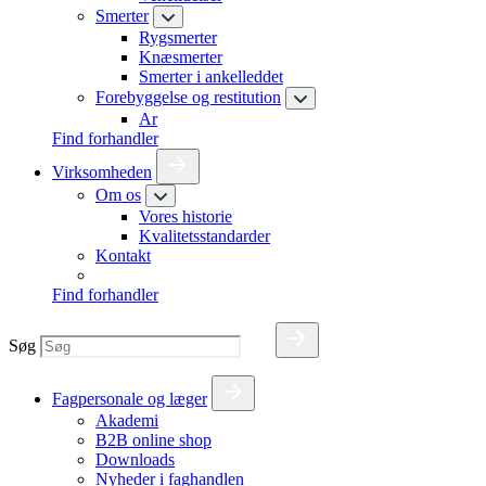
Smerter
Rygsmerter
Knæsmerter
Smerter i ankelleddet
Forebyggelse og restitution
Ar
Find forhandler
Virksomheden
Om os
Vores historie
Kvalitetsstandarder
Kontakt
Find forhandler
Søg
Fagpersonale og læger
Akademi
B2B online shop
Downloads
Nyheder i faghandlen