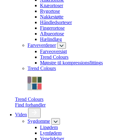
Knæortoser
Rygortose
Nakkestøtte
Håndledsorteser
Fingerortose
Albueortose
Hælindlæg
Farveverdener
Farveoversigt
Trend Colours
Mønstre til kompressionsfittings
Trend Colours
Trend Colours
Find forhandler
Viden
Sygdomme
Lipødem
Lymfødem
Venelidelser