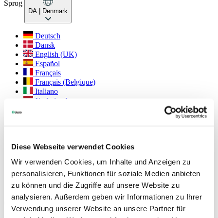
Sprog
DA
| Denmark
Deutsch
Dansk
English (UK)
Español
Français
Français (Belgique)
Italiano
Nederlands
Nederlands (België)
Polski
Português
Português (Brasil)
Diese Webseite verwendet Cookies
Svenska
Wir verwenden Cookies, um Inhalte und Anzeigen zu
English (Int.)
personalisieren, Funktionen für soziale Medien anbieten
Juzo USA
zu können und die Zugriffe auf unsere Website zu
Sociale medier
analysieren. Außerdem geben wir Informationen zu Ihrer
Verwendung unserer Website an unsere Partner für