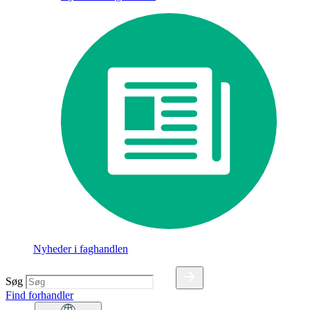
Nyheder i faghandlen
Søg
Find forhandler