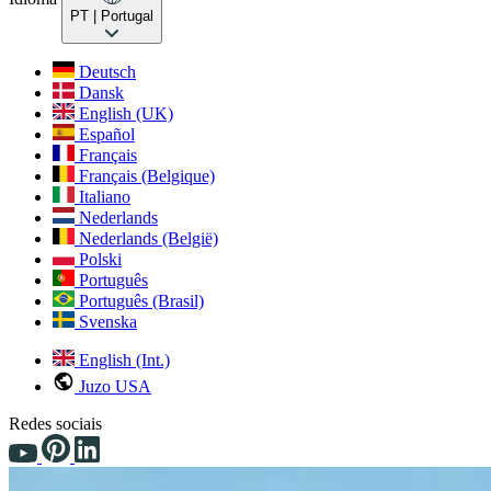
PT
| Portugal
Deutsch
Dansk
English (UK)
Español
Français
Français (Belgique)
Italiano
Nederlands
Nederlands (België)
Polski
Português
Português (Brasil)
Svenska
English (Int.)
Juzo USA
Redes sociais