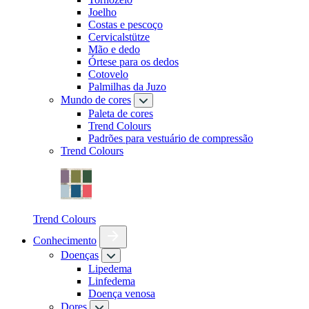
Joelho
Costas e pescoço
Cervicalstütze
Mão e dedo
Órtese para os dedos
Cotovelo
Palmilhas da Juzo
Mundo de cores
Paleta de cores
Trend Colours
Padrões para vestuário de compressão
Trend Colours
Trend Colours
Conhecimento
Doenças
Lipedema
Linfedema
Doença venosa
Dores