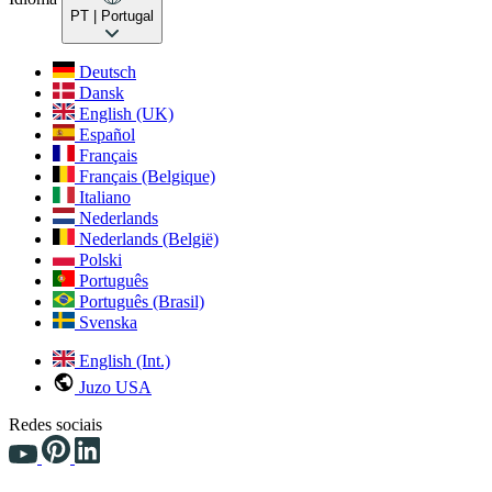
PT
| Portugal
Deutsch
Dansk
English (UK)
Español
Français
Français (Belgique)
Italiano
Nederlands
Nederlands (België)
Polski
Português
Português (Brasil)
Svenska
English (Int.)
Juzo USA
Redes sociais