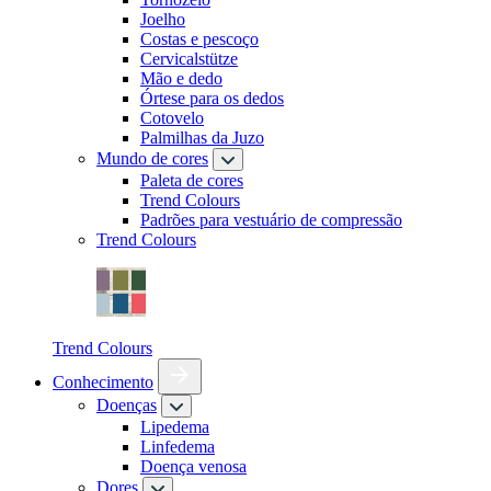
Joelho
Costas e pescoço
Cervicalstütze
Mão e dedo
Órtese para os dedos
Cotovelo
Palmilhas da Juzo
Mundo de cores
Paleta de cores
Trend Colours
Padrões para vestuário de compressão
Trend Colours
Trend Colours
Conhecimento
Doenças
Lipedema
Linfedema
Doença venosa
Dores