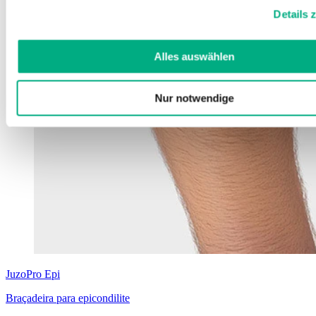
Weitere Informationen finden Sie in unserer
Datenschutzerk
Details 
Impressum
.
Alles auswählen
Nur notwendige
JuzoPro
Epi
Braçadeira para epicondilite