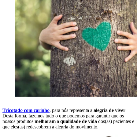
Tricotado com carinho
, para nós representa a
alegria de viver
.
A
Desta forma, fazemos tudo o que podemos para garantir que os
e
nossos produtos
melhoram
a
qualidade de vida
dos(as) pacientes e
que eles(as) redescobrem a alegria do movimento.