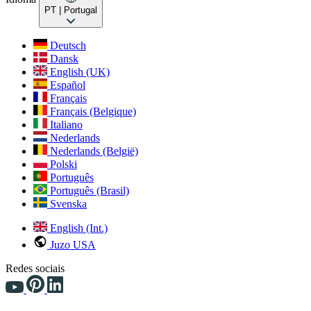
PT
| Portugal
Deutsch
Dansk
English (UK)
Español
Français
Français (Belgique)
Italiano
Nederlands
Nederlands (België)
Polski
Português
Português (Brasil)
Svenska
English (Int.)
Juzo USA
Redes sociais