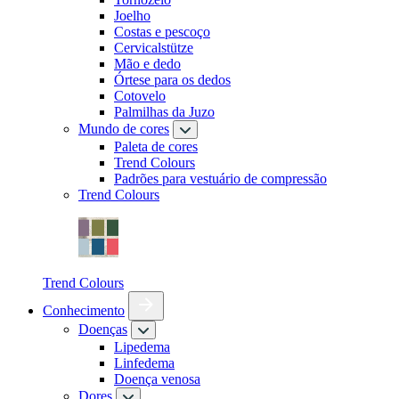
Joelho
Costas e pescoço
Cervicalstütze
Mão e dedo
Órtese para os dedos
Cotovelo
Palmilhas da Juzo
Mundo de cores
Paleta de cores
Trend Colours
Padrões para vestuário de compressão
Trend Colours
Trend Colours
Conhecimento
Doenças
Lipedema
Linfedema
Doença venosa
Dores