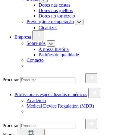
Dores nas costas
Dores nos joelhos
Dores no tornozelo
Prevenção e recuperação
Cicatrizes
Empresa
Sobre nós
A nossa história
Padrões de qualidade
Contacto
Procurar
Profissionais especializados e médicos
Academia
Medical Device Regulation (MDR)
Procurar
Idioma