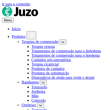
Ir para o conteúdo
Menu
Início
Produtos
Terapias de compressão
Terapia venosa
Tratamentos de compressão para o linfedema
Tratamentos de compressão para o lipedema
Cuidados pós-operatórios
Terapia cicatricial
Produtos de cuidados
Produtos de substituição
Dispositivos de ajuda para vestir e despir
Bandagens
Tornozelo
Joelheira
Mão
Cotovelo
Ortóteses
Tornozelo