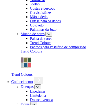
Joelho
Costas e pescoço
Cervicalstütze
Mão e dedo
Órtese para os dedos
Cotovelo
Palmilhas da Juzo
Mundo de cores
Paleta de cores
Trend Colours
Padrões para vestuário de compressão
Trend Colours
Trend Colours
Conhecimento
Doenças
Lipedema
Linfedema
Doença venosa
Dores