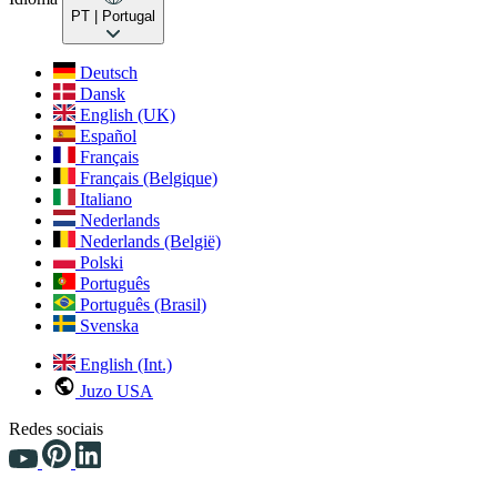
PT
| Portugal
Deutsch
Dansk
English (UK)
Español
Français
Français (Belgique)
Italiano
Nederlands
Nederlands (België)
Polski
Português
Português (Brasil)
Svenska
English (Int.)
Juzo USA
Redes sociais