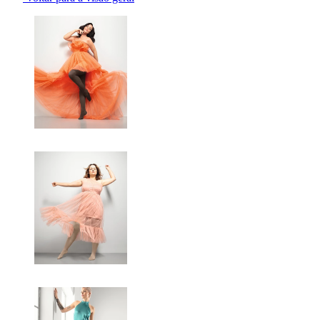
Changing the current slide of this carousel will change the current sli