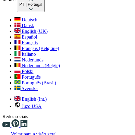
PT
| Portugal
Deutsch
Dansk
English (UK)
Español
Français
Français (Belgique)
Italiano
Nederlands
Nederlands (België)
Polski
Português
Português (Brasil)
Svenska
English (Int.)
Juzo USA
Redes sociais
Voltar para a visão geral