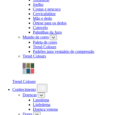
Joelho
Costas e pescoço
Cervicalstütze
Mão e dedo
Órtese para os dedos
Cotovelo
Palmilhas da Juzo
Mundo de cores
Paleta de cores
Trend Colours
Padrões para vestuário de compressão
Trend Colours
Trend Colours
Conhecimento
Doenças
Lipedema
Linfedema
Doença venosa
Dores