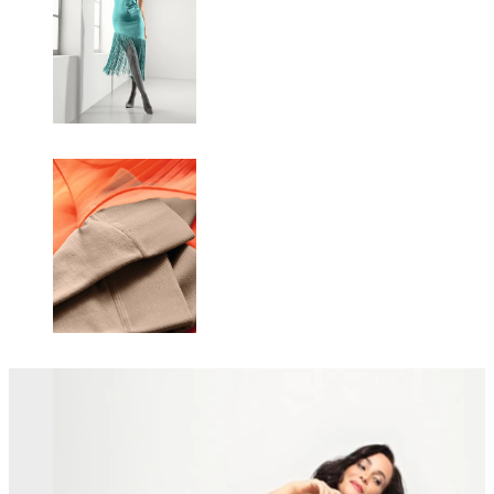
Changing this current slide of this carousel will change the current sli