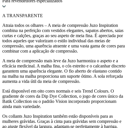
Para revendedores especializados
A TRANSPARENTE
Atraia todos os olhares – A meia de compressão Juzo Inspiration
combina na perfeição com vestidos elegantes, sapatos abertos, saias
curtas e calções, graças ao seu aspeto de meia fina. É apreciada por
todos aqueles que valorizam o estilo individual das meias de
compressão, uma aparência atraente e uma vasta gama de cores para
combinar com a aplicação de compressão.
A meia de compressão mais leve da Juzo harmoniza o aspeto e a
eficácia medicinal. A malha fina, o cós estreito e o calcanhar discreto
garantem uma aparência elegante. O fio aberto de elastano contido
na malha na malha proporciona um suporte ótimo. A sola reforçada
aumenta a vida útil da meia de compressão.
Está disponível em oito cores normais e seis Trend Colours. O
gradiente de cores da Dip Dye Collection, o jogo de cores único da
Batik Collection ou o padrão Vision incorporado proporcionam
ainda mais variedade.
Os collants Juzo Inspiration também estão disponíveis para as
mulheres grávidas. Graças à cinta para grávidas sem compressão e
ao ajuste flexível da largura, adaptam-se perfeitamente à barriga.