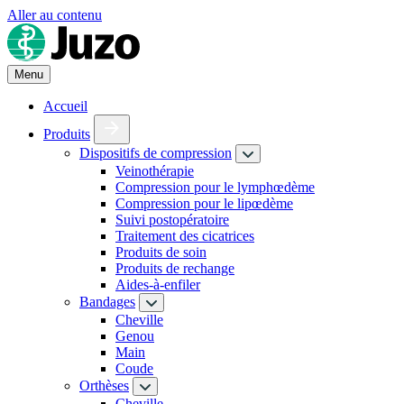
Aller au contenu
Menu
Accueil
Produits
Dispositifs de compression
Veinothérapie
Compression pour le lymphœdème
Compression pour le lipœdème
Suivi postopératoire
Traitement des cicatrices
Produits de soin
Produits de rechange
Aides-à-enfiler
Bandages
Cheville
Genou
Main
Coude
Orthèses
Cheville