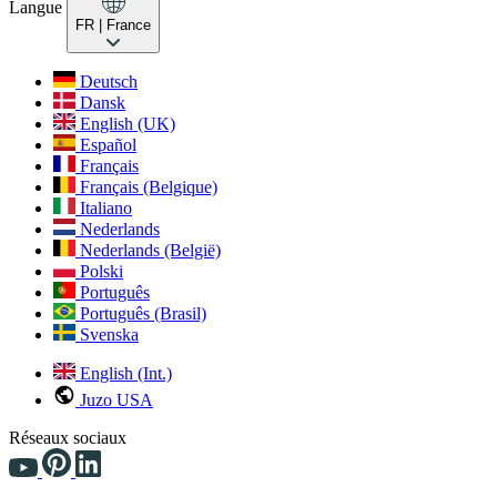
Langue
FR
| France
Deutsch
Dansk
English (UK)
Español
Français
Français (Belgique)
Italiano
Nederlands
Nederlands (België)
Polski
Português
Português (Brasil)
Svenska
English (Int.)
Juzo USA
Réseaux sociaux