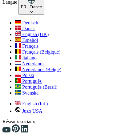
Langue
FR
| France
Deutsch
Dansk
English (UK)
Español
Français
Français (Belgique)
Italiano
Nederlands
Nederlands (België)
Polski
Português
Português (Brasil)
Svenska
English (Int.)
Juzo USA
Réseaux sociaux