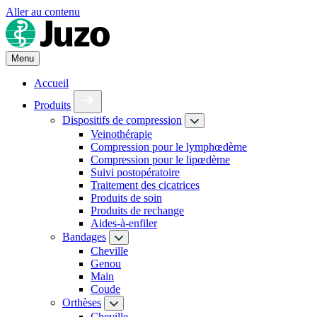
Aller au contenu
Menu
Accueil
Produits
Dispositifs de compression
Veinothérapie
Compression pour le lymphœdème
Compression pour le lipœdème
Suivi postopératoire
Traitement des cicatrices
Produits de soin
Produits de rechange
Aides-à-enfiler
Bandages
Cheville
Genou
Main
Coude
Orthèses
Cheville