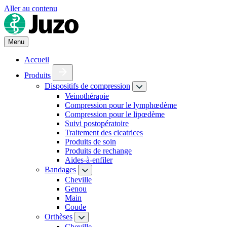
Aller au contenu
Menu
Accueil
Produits
Dispositifs de compression
Veinothérapie
Compression pour le lymphœdème
Compression pour le lipœdème
Suivi postopératoire
Traitement des cicatrices
Produits de soin
Produits de rechange
Aides-à-enfiler
Bandages
Cheville
Genou
Main
Coude
Orthèses
Cheville