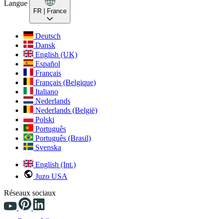
Langue
FR
| France
Deutsch
Dansk
English (UK)
Español
Français
Français (Belgique)
Italiano
Nederlands
Nederlands (België)
Polski
Português
Português (Brasil)
Svenska
English (Int.)
Juzo USA
Réseaux sociaux