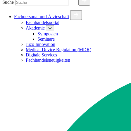
Suche
Fachpersonal und Ärzteschaft
Fachhandelsportal
Akademie
Symposien
Seminare
Juzo Innovation
Medical Device Regulation (MDR)
Digitale Services
Fachhandelsneuigkeiten