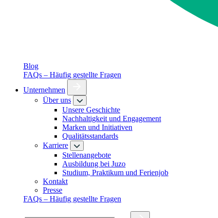
Blog
FAQs – Häufig gestellte Fragen
Unternehmen
Über uns
Unsere Geschichte
Nachhaltigkeit und Engagement
Marken und Initiativen
Qualitätsstandards
Karriere
Stellenangebote
Ausbildung bei Juzo
Studium, Praktikum und Ferienjob
Kontakt
Presse
FAQs – Häufig gestellte Fragen