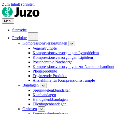
Zum Inhalt springen
Menü
Startseite
Produkte
Kompressionsversorgungen
Venenstrümpfe
Kompressionsversorgungen Lymphödem
Kompressionsversorgungen Lipödem
Postoperative Nachsorge
Kompressionsversorgungen zur Narbenbehandlun
Pflegeprodukte
Ergänzende Produkte
Anziehhilfe für Kompressionsstrümpfe
Bandagen
Sprunggelenkbandagen
Kniebandagen
Handgelenkbandagen
Ellenbogenbandagen
Orthesen
Sprunggelenkorthesen