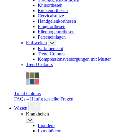
Knieorthesen
Rückenorthesen
Cervicalstütze
Handgelenkorthesen
Fingerorthesen
Ellenbogenorthesen
Ferseneinlagen
Farbwelten
Farbübersicht
Trend Colours
Kompressionsversorgungen mit Muster
Trend Colours
Trend Colours
FAQs – Häufig gestellte Fragen
Wissen
Krankheiten
Lipödem
Lymphödem