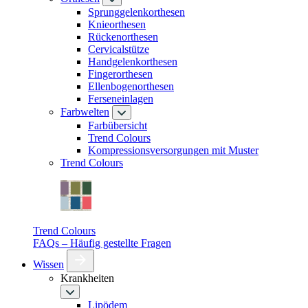
Sprunggelenkorthesen
Knieorthesen
Rückenorthesen
Cervicalstütze
Handgelenkorthesen
Fingerorthesen
Ellenbogenorthesen
Ferseneinlagen
Farbwelten
Farbübersicht
Trend Colours
Kompressionsversorgungen mit Muster
Trend Colours
Trend Colours
FAQs – Häufig gestellte Fragen
Wissen
Krankheiten
Lipödem