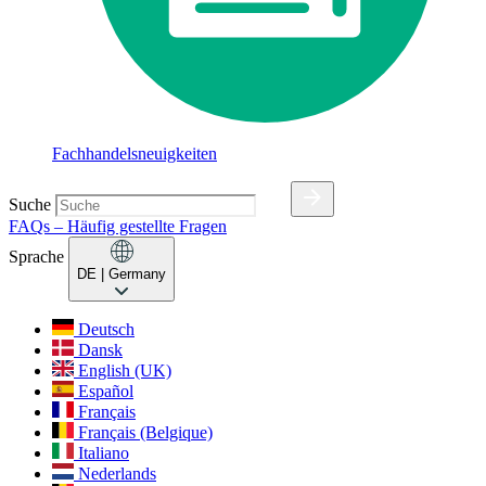
Fachhandelsneuigkeiten
Suche
FAQs – Häufig gestellte Fragen
Sprache
DE
| Germany
Deutsch
Dansk
English (UK)
Español
Français
Français (Belgique)
Italiano
Nederlands