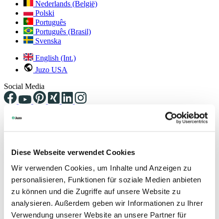
Nederlands (België)
Polski
Português
Português (Brasil)
Svenska
English (Int.)
Juzo USA
Social Media
Pressemitteilungen
Hier finden Sie unsere aktuellen Pressemitteilungen. Bei weiteren
Rückfragen kontaktieren Sie bitte unsere Ansprechpartnerin. Die
Diese Webseite verwendet Cookies
Kontaktdaten finden Sie untenstehend.
Wir verwenden Cookies, um Inhalte und Anzeigen zu
personalisieren, Funktionen für soziale Medien anbieten
zu können und die Zugriffe auf unsere Website zu
analysieren. Außerdem geben wir Informationen zu Ihrer
Verwendung unserer Website an unsere Partner für