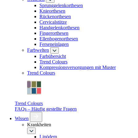
Sprunggelenkorthesen
Knieorthesen
Rückenorthesen
Cervicalstütze
Handgelenkorthesen
Fingerorthesen
Ellenbogenorthesen
Ferseneinlagen
Farbwelten
Farbübersicht
Trend Colours
Kompressionsversorgungen mit Muster
Trend Colours
Trend Colours
FAQs – Häufig gestellte Fragen
Wissen
Krankheiten
Lipödem