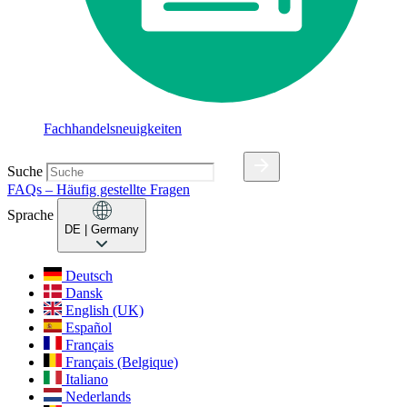
Fachhandelsneuigkeiten
Suche
FAQs – Häufig gestellte Fragen
Sprache
DE
| Germany
Deutsch
Dansk
English (UK)
Español
Français
Français (Belgique)
Italiano
Nederlands