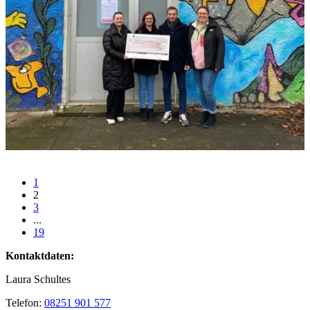
1
2
3
...
19
Kontaktdaten:
Laura Schultes
Telefon:
08251 901 577