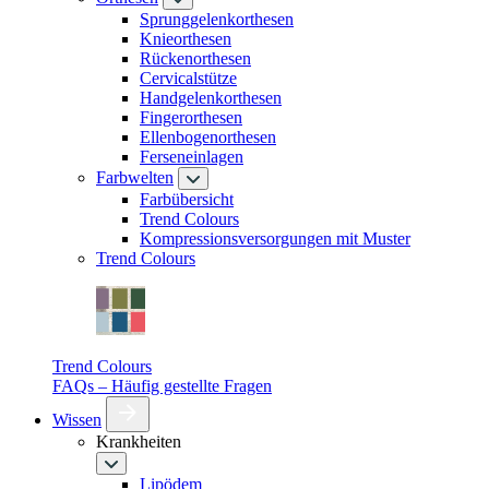
Sprunggelenkorthesen
Knieorthesen
Rückenorthesen
Cervicalstütze
Handgelenkorthesen
Fingerorthesen
Ellenbogenorthesen
Ferseneinlagen
Farbwelten
Farbübersicht
Trend Colours
Kompressionsversorgungen mit Muster
Trend Colours
Trend Colours
FAQs – Häufig gestellte Fragen
Wissen
Krankheiten
Lipödem