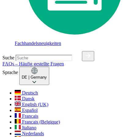
Fachhandelsneuigkeiten
Suche
FAQs – Häufig gestellte Fragen
Sprache
DE
| Germany
Deutsch
Dansk
English (UK)
Español
Français
Français (Belgique)
Italiano
Nederlands