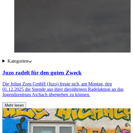
Kategorien
Juzo radelt für den guten Zweck
?
Die Julius Zorn GmbH (Juzo) freute sich, am Montag, den
A
01.12.2025 die Spende aus ihrer diesjährigen Radelaktion an das
M
Jugendzentrum Aichach übergeben zu können.
b
a
Mehr lesen