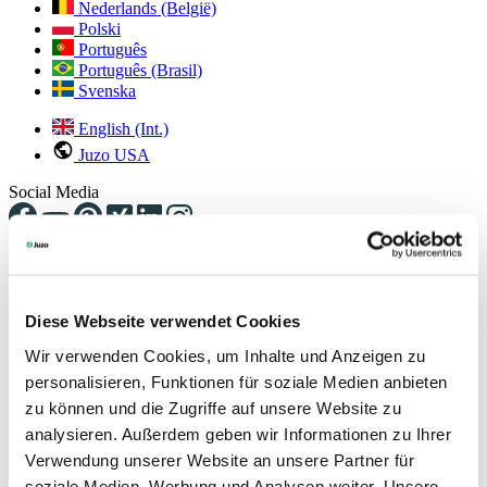
Nederlands (België)
Polski
Português
Português (Brasil)
Svenska
English (Int.)
Juzo USA
Social Media
Pressemitteilungen
Hier finden Sie unsere aktuellen Pressemitteilungen. Bei weiteren
Diese Webseite verwendet Cookies
Rückfragen kontaktieren Sie bitte unsere Ansprechpartnerin. Die
Wir verwenden Cookies, um Inhalte und Anzeigen zu
Kontaktdaten finden Sie untenstehend.
personalisieren, Funktionen für soziale Medien anbieten
zu können und die Zugriffe auf unsere Website zu
analysieren. Außerdem geben wir Informationen zu Ihrer
Verwendung unserer Website an unsere Partner für
soziale Medien, Werbung und Analysen weiter. Unsere