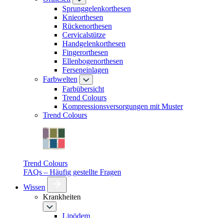
Sprunggelenkorthesen
Knieorthesen
Rückenorthesen
Cervicalstütze
Handgelenkorthesen
Fingerorthesen
Ellenbogenorthesen
Ferseneinlagen
Farbwelten
Farbübersicht
Trend Colours
Kompressionsversorgungen mit Muster
Trend Colours
Trend Colours
FAQs – Häufig gestellte Fragen
Wissen
Krankheiten
Lipödem