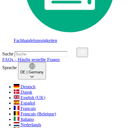
Fachhandelsneuigkeiten
Suche
FAQs – Häufig gestellte Fragen
Sprache
DE
| Germany
Deutsch
Dansk
English (UK)
Español
Français
Français (Belgique)
Italiano
Nederlands