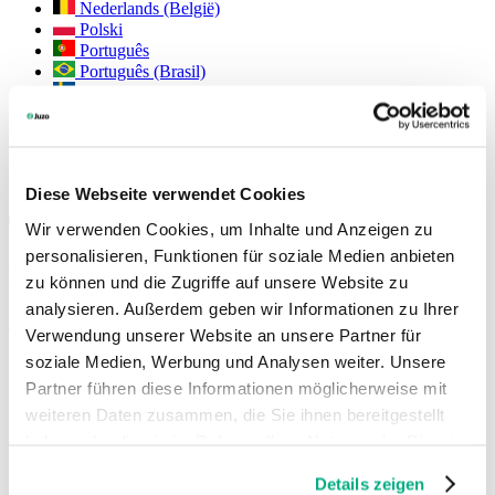
Nederlands (België)
Polski
Português
Português (Brasil)
Svenska
English (Int.)
Juzo USA
Diese Webseite verwendet Cookies
Social Media
Wir verwenden Cookies, um Inhalte und Anzeigen zu
personalisieren, Funktionen für soziale Medien anbieten
Personal
zu können und die Zugriffe auf unsere Website zu
analysieren. Außerdem geben wir Informationen zu Ihrer
Mehr lesen
Verwendung unserer Website an unsere Partner für
soziale Medien, Werbung und Analysen weiter. Unsere
Partner führen diese Informationen möglicherweise mit
weiteren Daten zusammen, die Sie ihnen bereitgestellt
haben oder die sie im Rahmen Ihrer Nutzung der Dienste
gesammelt haben. Sie geben Einwilligung zu unseren
Details zeigen
Cookies, wenn Sie unsere Webseite weiterhin nutzen.