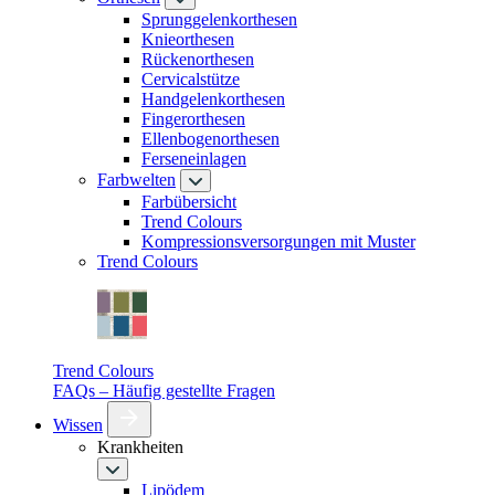
Sprunggelenkorthesen
Knieorthesen
Rückenorthesen
Cervicalstütze
Handgelenkorthesen
Fingerorthesen
Ellenbogenorthesen
Ferseneinlagen
Farbwelten
Farbübersicht
Trend Colours
Kompressionsversorgungen mit Muster
Trend Colours
Trend Colours
FAQs – Häufig gestellte Fragen
Wissen
Krankheiten
Lipödem