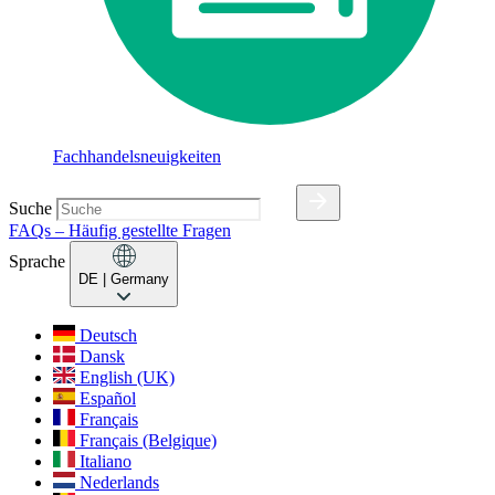
Fachhandelsneuigkeiten
Suche
FAQs – Häufig gestellte Fragen
Sprache
DE
| Germany
Deutsch
Dansk
English (UK)
Español
Français
Français (Belgique)
Italiano
Nederlands