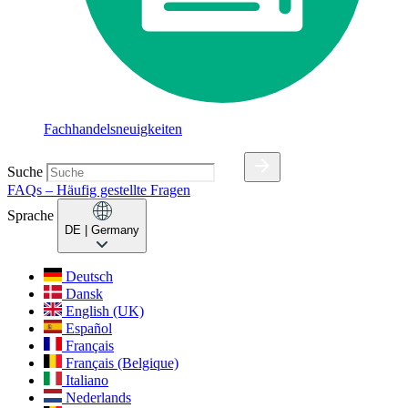
Fachhandelsneuigkeiten
Suche
FAQs – Häufig gestellte Fragen
Sprache
DE
| Germany
Deutsch
Dansk
English (UK)
Español
Français
Français (Belgique)
Italiano
Nederlands