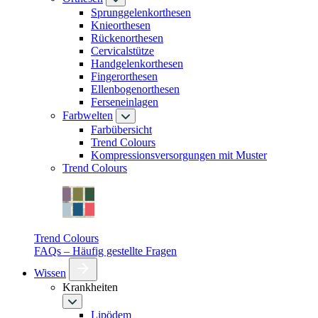
Sprunggelenkorthesen
Knieorthesen
Rückenorthesen
Cervicalstütze
Handgelenkorthesen
Fingerorthesen
Ellenbogenorthesen
Ferseneinlagen
Farbwelten
Farbübersicht
Trend Colours
Kompressionsversorgungen mit Muster
Trend Colours
Trend Colours
FAQs – Häufig gestellte Fragen
Wissen
Krankheiten
Lipödem